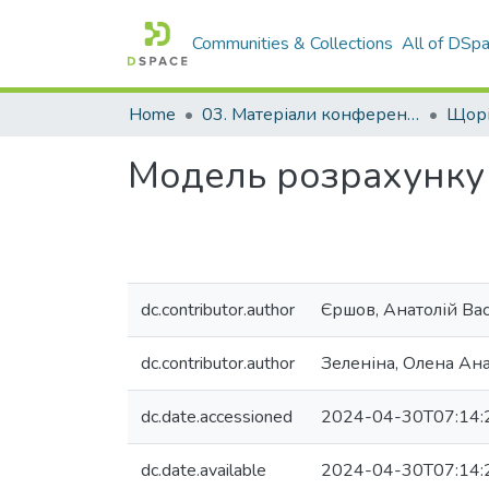
Communities & Collections
All of DSp
Home
03. Матеріали конференцій та семінарів
Модель розрахунку
dc.contributor.author
Єршов, Анатолій Ва
dc.contributor.author
Зеленіна, Олена Ана
dc.date.accessioned
2024-04-30T07:14:
dc.date.available
2024-04-30T07:14: