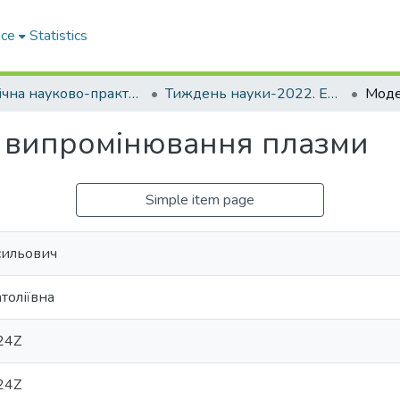
ace
Statistics
Щорічна науково-практична конференція «Тиждень науки»
Тиждень науки-2022. Електротехнічний факультет
 випромінювання плазми
Simple item page
сильович
толіївна
24Z
24Z