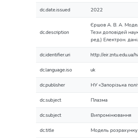
dc.date.issued
2022
Єршов А. В. А. Моде
dc.description
Тези доповідей наук
ред.) Електрон. дані
dc.identifier.uri
http://eir.zntu.edu.
dc.language.iso
uk
dc.publisher
НУ «Запорізька полі
dc.subject
Плазма
dc.subject
Випромінювання
dc.title
Модель розрахунку