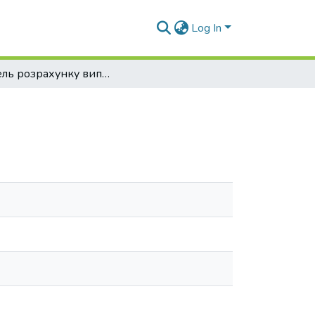
Log In
Модель розрахунку випромінювання плазми