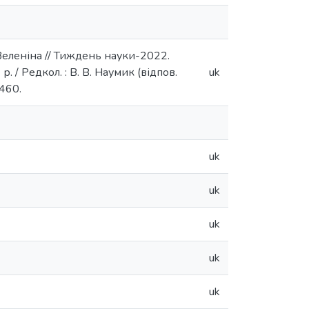
Зеленіна // Тиждень науки-2022.
 / Редкол. : В. В. Наумик (відпов.
uk
-460.
uk
uk
uk
uk
uk