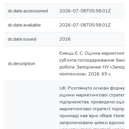
dc.date.accessioned
2026-07-08T05:58:01Z
dc.date.available
2026-07-08T05:58:01Z
dc.date.issued
2026
Ємець Є. С. Оцінка маркетингово
суб’єкта господарювання: бака
dc.description
робота. Запоріжжя: НУ «Запорі
політехніка», 2026. 69 c.
UK: Розглянуто основи формува
оцінки маркетингової стратегії
підприємства, проведено оцінк
маркетингової стратегії підприє
прикладі кавʼярні «Black Honey»)
запропоновано шляхи вдоскон