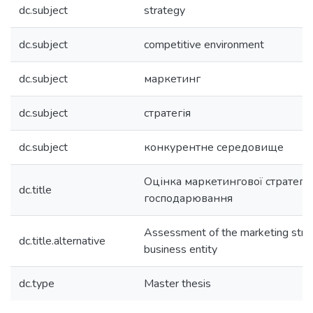
dc.subject
strategy
dc.subject
competitive environment
dc.subject
маркетинг
dc.subject
стратегія
dc.subject
конкурентне середовище
Оцінка маркетингової стратегії 
dc.title
господарювання
Assessment of the marketing strat
dc.title.alternative
business entity
dc.type
Master thesis