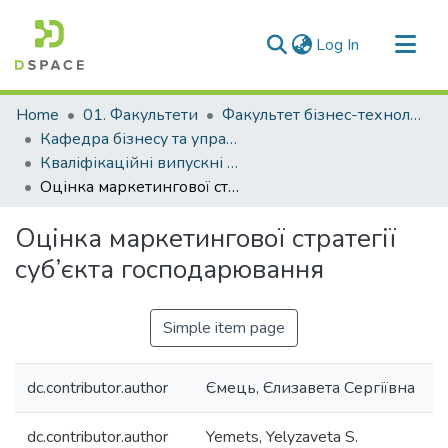
(current)
Log In
Communities & Collections
Home
01. Факультети
Факультет бізнес-технологій та економіки
All of DSpace
Кафедра бізнесу та управління (Кафедра Б та У)
Кваліфікаційні випускні роботи здобувачів вищої освіти кафедри Б та У
Statistics
Оцінка маркетингової стратегії суб’єкта господарювання
Оцінка маркетингової стратегії
суб’єкта господарювання
Simple item page
dc.contributor.author
Ємець, Єлизавета Сергіївна
dc.contributor.author
Yemets, Yelyzaveta S.