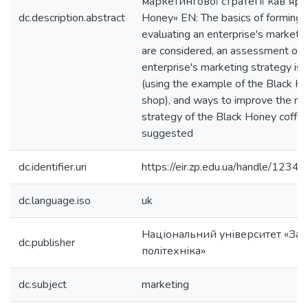
маркетингової стратегії кавʼярн
dc.description.abstract
Honey» EN: The basics of forming 
evaluating an enterprise's marketi
are considered, an assessment of 
enterprise's marketing strategy is 
(using the example of the Black H
shop), and ways to improve the ma
strategy of the Black Honey coffe
suggested
dc.identifier.uri
https://eir.zp.edu.ua/handle/12
dc.language.iso
uk
Національний університет «Зап
dc.publisher
політехніка»
dc.subject
marketing