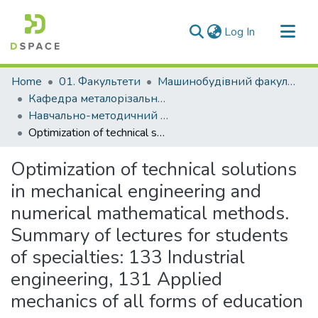
(current)
Log In
Communities & Collections
Home
01. Факультети
Машинобудівний факультет
All of DSpace
Кафедра металорізальних верстатів та інструментів (Кафедра МВ та І)
Навчально-методичний комплекс дисциплін кафедри МВ та І
Statistics
Optimization of technical solutions in mechanical engineering and numerical mathematical methods. Summary of lectures for students of specialties: 133 Industrial engineering, 131 Applied mechanics of all forms of education
Optimization of technical solutions
in mechanical engineering and
numerical mathematical methods.
Summary of lectures for students
of specialties: 133 Industrial
engineering, 131 Applied
mechanics of all forms of education