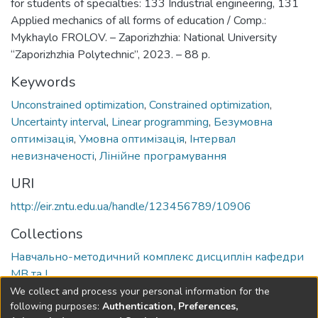
for students of specialties: 133 Industrial engineering, 131
Applied mechanics of all forms of education / Comp.:
Mykhaylo FROLOV. – Zaporizhzhia: National University
“Zaporizhzhia Polytechnic”, 2023. – 88 p.
Keywords
Unconstrained optimization
,
Constrained optimization
,
Uncertainty interval
,
Linear programming
,
Безумовна
оптимізація
,
Умовна оптимізація
,
Інтервал
невизначеності
,
Лінійне програмування
URI
http://eir.zntu.edu.ua/handle/123456789/10906
Collections
Навчально-методичний комплекс дисциплін кафедри
МВ та І
We collect and process your personal information for the
Full item page
following purposes:
Authentication, Preferences,