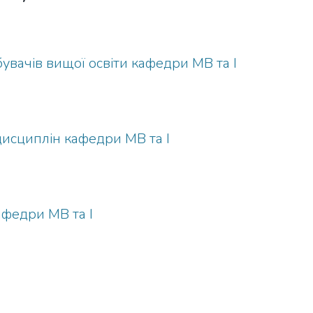
бувачів вищої освіти кафедри МВ та І
исциплін кафедри МВ та І
афедри МВ та І