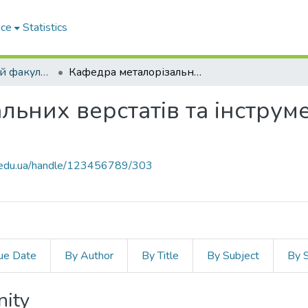
ace
Statistics
Машинобудівний факультет
Кафедра металорізальних верстатів та інструментів (Кафедра МВ та І)
льних верстатів та інструм
zp.edu.ua/handle/123456789/303
ue Date
By Author
By Title
By Subject
By 
nity