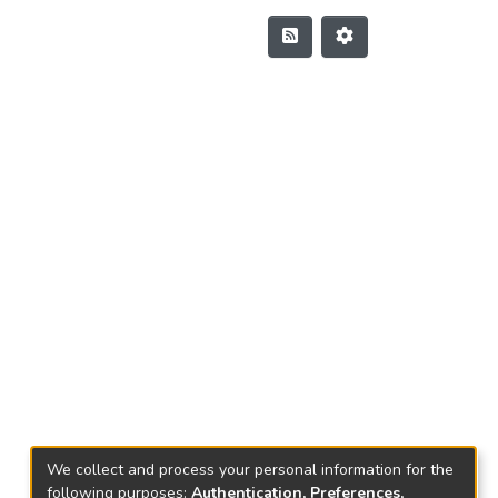
We collect and process your personal information for the
following purposes:
Authentication, Preferences,