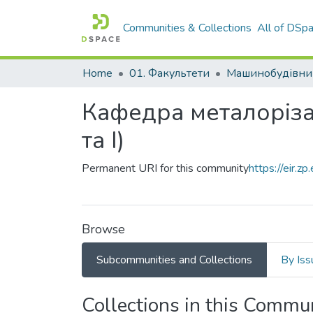
Communities & Collections
All of DSp
Home
01. Факультети
Кафедра металоріза
та І)
Permanent URI for this community
https://eir.
Browse
Subcommunities and Collections
By Iss
Collections in this Commu