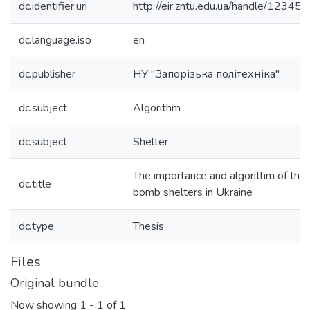
dc.identifier.uri
http://eir.zntu.edu.ua/handle/123
dc.language.iso
en
dc.publisher
НУ "Запорізька політехніка"
dc.subject
Algorithm
dc.subject
Shelter
The importance and algorithm of the 
dc.title
bomb shelters in Ukraine
dc.type
Thesis
Files
Original bundle
Now showing
1 - 1 of 1