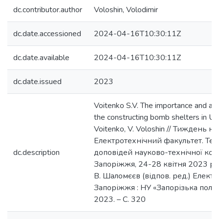
dc.contributor.author
Voloshin, Volodimir
dc.date.accessioned
2024-04-16T10:30:11Z
dc.date.available
2024-04-16T10:30:11Z
dc.date.issued
2023
Voitenko S.V. The importance and alg
the constructing bomb shelters in Ukr
Voitenko, V. Voloshin // Тиждень н
Електротехнічний факультет. Тез
dc.description
доповідей науково-технічної кон
Запоріжжя, 24-28 квітня 2023 р. /
В. Шаломєєв (відпов. ред.) Електро
Запоріжжя : НУ «Запорізька політ
2023. – С. 320