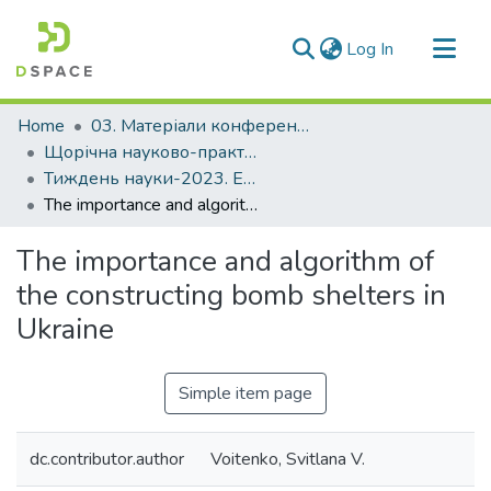
(current)
Log In
Communities & Collections
Home
03. Матеріали конференцій та семінарів
All of DSpace
Щорічна науково-практична конференція «Тиждень науки»
Тиждень науки-2023. Електротехнічний факультет
Statistics
The importance and algorithm of the constructing bomb shelters in Ukraine
The importance and algorithm of
the constructing bomb shelters in
Ukraine
Simple item page
dc.contributor.author
Voitenko, Svitlana V.