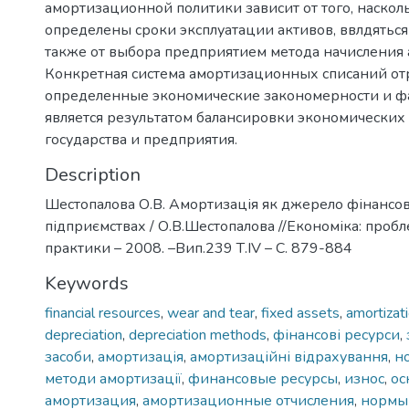
амортизационной политики зависит от того, насколь
определены сроки эксплуатации активов, ввлдяться 
также от выбора предприятием метода начисления
Конкретная система амортизационных списаний от
определенные экономические закономерности и ф
является результатом балансировки экономических
государства и предприятия.
Description
Шестопалова О.В. Амортизація як джерело фінансов
підприємствах / О.В.Шестопалова //Економіка: пробле
практики – 2008. –Вип.239 Т.IV – С. 879-884
Keywords
financial resources
,
wear and tear
,
fixed assets
,
amortizat
depreciation
,
depreciation methods
,
фінансові ресурси
,
засоби
,
амортизація
,
амортизаційні відрахування
,
н
методи амортизації
,
финансовые ресурсы
,
износ
,
ос
амортизация
,
амортизационные отчисления
,
нормы