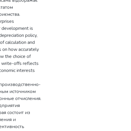
исань відображає
ьтатом
риємства.
erprises
r development is
epreciation policy,
f calculation and
ds on how accurately
w the choice of
 write-offs reflects
economic interests
производственно-
нным источником
онные отчисления.
дприятия
ая состоит из
ления и
ективность