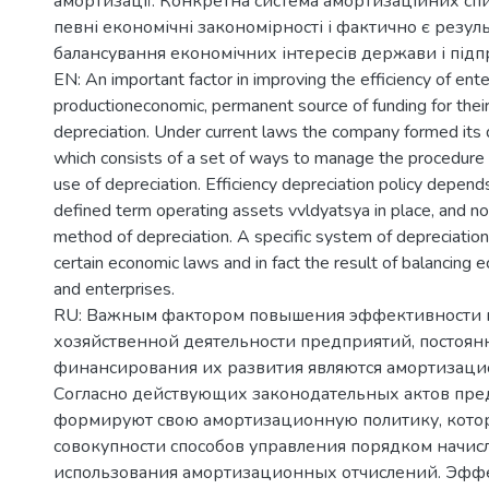
амортизації. Конкретна система амортизаційних сп
певні економічні закономірності і фактично є резул
балансування економічних інтересів держави і підп
EN: An important factor in improving the efficiency of ent
productioneconomic, permanent source of funding for thei
depreciation. Under current laws the company formed its d
which consists of a set of ways to manage the procedure o
use of depreciation. Efficiency depreciation policy depen
defined term operating assets vvldyatsya in place, and no
method of depreciation. A specific system of depreciation
certain economic laws and in fact the result of balancing 
and enterprises.
RU: Важным фактором повышения эффективности 
хозяйственной деятельности предприятий, постоя
финансирования их развития являются амортизаци
Согласно действующих законодательных актов пре
формируют свою амортизационную политику, котор
совокупности способов управления порядком начис
использования амортизационных отчислений. Эфф