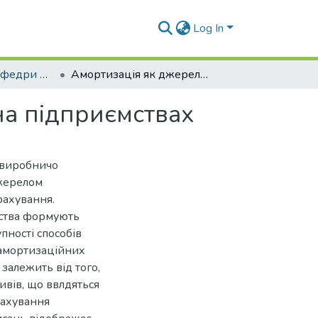
Log In
Наукові статті кафедри О та Ф
Амортизація як джерело фінансових ресурсів на підприємствах
на підприємствах
 виробничо
джерелом
рахування.
мства формують
пності способів
 амортизаційних
залежить від того,
ивів, що ввлдяться
рахування