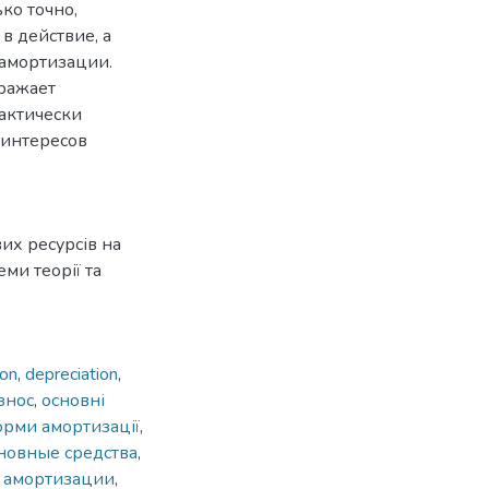
ко точно,
в действие, а
 амортизации.
ражает
актически
 интересов
их ресурсів на
ми теорії та
ion
,
depreciation
,
знос
,
основні
орми амортизації
,
новные средства
,
 амортизации
,