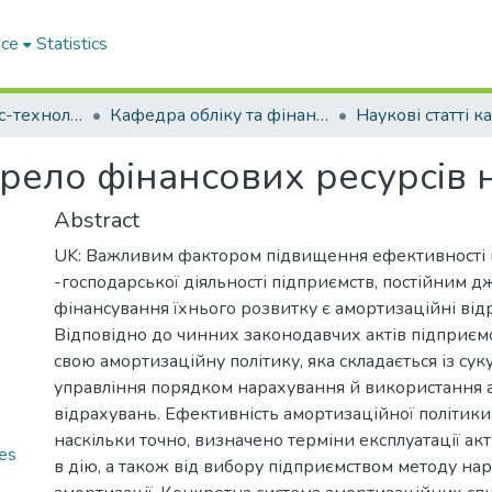
ace
Statistics
Факультет бізнес-технологій та економіки
Кафедра обліку та фінансів (Кафедра О та Ф)
рело фінансових ресурсів 
Abstract
UK: Важливим фактором підвищення ефективності
-господарської діяльності підприємств, постійним 
фінансування їхнього розвитку є амортизаційні від
Відповідно до чинних законодавчих актів підприє
свою амортизаційну політику, яка складається із суку
управління порядком нарахування й використання
відрахувань. Ефективність амортизаційної політики 
наскільки точно, визначено терміни експлуатації акт
res
в дію, а також від вибору підприємством методу на