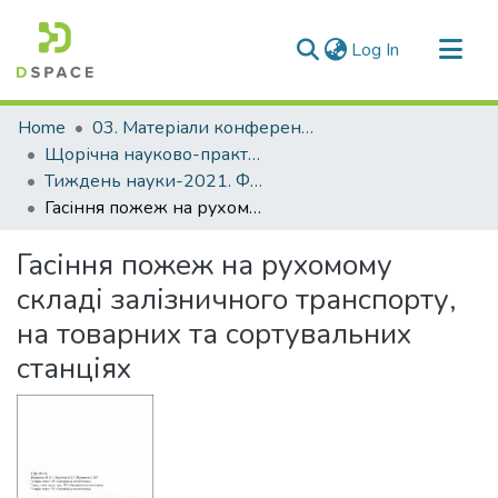
(current)
Log In
Communities & Collections
Home
03. Матеріали конференцій та семінарів
All of DSpace
Щорічна науково-практична конференція «Тиждень науки»
Тиждень науки-2021. Факультет будівництва, архітектури та дизайну
Statistics
Гасіння пожеж на рухомому складі залізничного транспорту, на товарних та сортувальних станціях
Гасіння пожеж на рухомому
складі залізничного транспорту,
на товарних та сортувальних
станціях