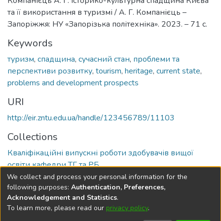
Компанієць А. Г. Історико-культурна спадщина Києва
та її використання в туризмі / А. Г. Компанієць –
Запоріжжя: НУ «Запорізька політехніка». 2023. – 71 с.
Keywords
туризм
,
спадщина
,
сучасний стан
,
проблеми та
перспективи розвитку
,
tourism
,
heritage
,
current state
,
problems and development prospects
URI
http://eir.zntu.edu.ua/handle/123456789/11103
Collections
Кваліфікаційні випускні роботи здобувачів вищої
освіти кафедри ТГ та РБ
We collect and process your personal information for the
Full item page
following purposes:
Authentication, Preferences,
Acknowledgement and Statistics
.
To learn more, please read our
privacy policy
.
DSpace software
copyright © 2002-2026
LYRASIS