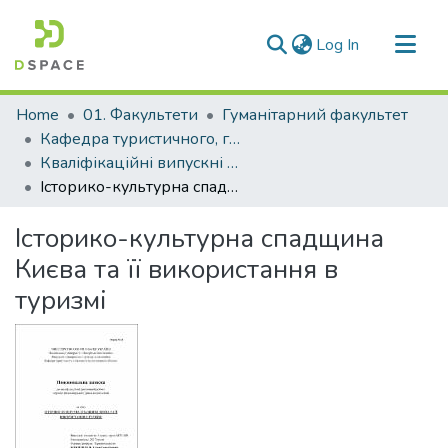
(current)
Log In
Communities & Collections
Home
01. Факультети
Гуманітарний факультет
All of DSpace
Кафедра туристичного, готельного та ресторанного бізнесу (Кафедра ТГ та РБ)
Кваліфікаційні випускні роботи здобувачів вищої освіти кафедри ТГ та РБ
Statistics
Історико-культурна спадщина Києва та її використання в туризмі
Історико-культурна спадщина
Києва та її використання в
туризмі