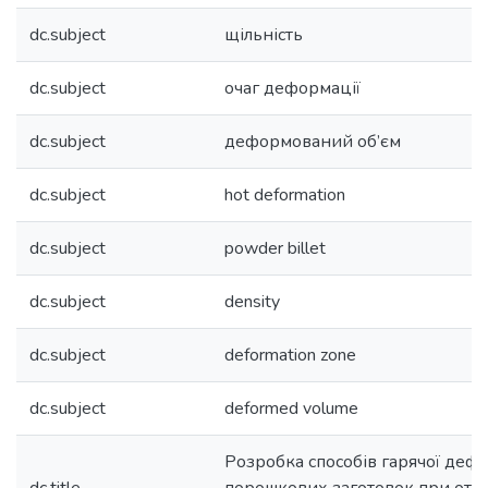
dc.subject
щільність
dc.subject
очаг деформації
dc.subject
деформований об’єм
dc.subject
hot deformation
dc.subject
powder billet
dc.subject
density
dc.subject
deformation zone
dc.subject
deformed volume
Розробка способів гарячої деф