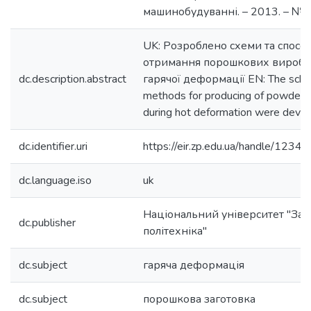
машинобудуванні. – 2013. – № 1.
UK: Розроблено схеми та спосо
отримання порошкових виробів
dc.description.abstract
гарячої деформації EN: The sch
methods for producing of powder 
during hot deformation were deve
dc.identifier.uri
https://eir.zp.edu.ua/handle/12
dc.language.iso
uk
Національний університет "Зап
dc.publisher
політехніка"
dc.subject
гаряча деформація
dc.subject
порошкова заготовка