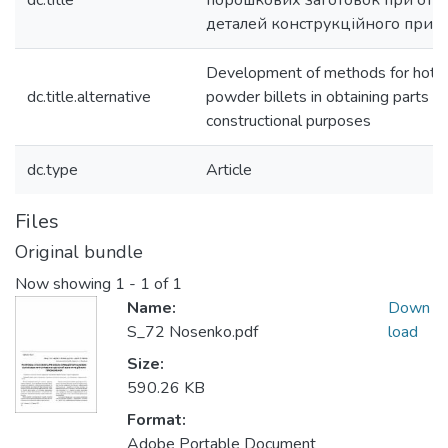
dc.title
порошкових заготовок при отр
деталей конструкційного приз
Development of methods for hot 
dc.title.alternative
powder billets in obtaining parts fo
constructional purposes
dc.type
Article
Files
Original bundle
Now showing
1 - 1 of 1
Name:
Down
S_72 Nosenko.pdf
load
Size:
590.26 KB
Format:
Adobe Portable Document