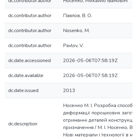
dc.contributor.author
Носенко, Михайло Іванович
dc.contributor.author
Павлов, В. О.
dc.contributor.author
Nosenko, M.
dc.contributor.author
Pavlov, V.
dc.date.accessioned
2026-05-06T07:58:19Z
dc.date.available
2026-05-06T07:58:19Z
dc.date.issued
2013
Носенко М. І. Розробка способів
деформації порошкових загото
отриманні деталей конструкці
dc.description
призначення / М. І. Носенко, В. О
Нові матеріали і технології в мет