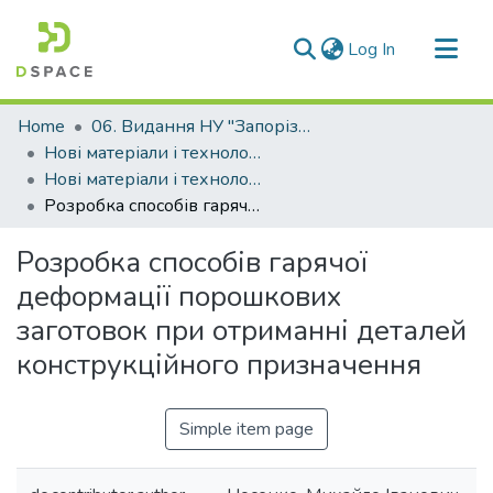
(current)
Log In
Communities & Collections
Home
06. Видання НУ "Запорізька політехніка"
All of DSpace
Нові матеріали і технологіі в металургії та машинобудуванні (НМТ)
Нові матеріали і технології в металургії та машинобудуванні - 2013, №1
Statistics
Розробка способів гарячої деформації порошкових заготовок при отриманні деталей конструкційного призначення
Розробка способів гарячої
деформації порошкових
заготовок при отриманні деталей
конструкційного призначення
Simple item page