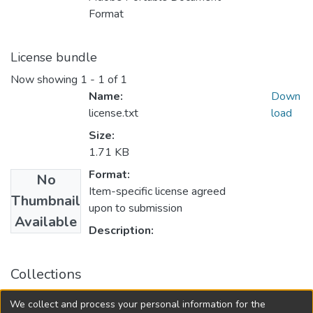
Format
License bundle
Now showing
1 - 1 of 1
Name:
Down
license.txt
load
Size:
1.71 KB
Format:
No
Item-specific license agreed
Thumbnail
upon to submission
Available
Description:
Collections
Нові матеріали і технології в металургії та
We collect and process your personal information for the