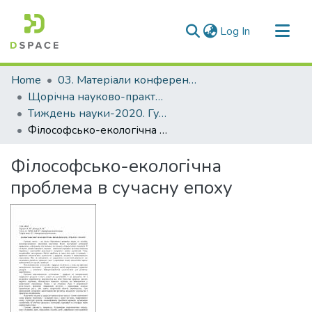
(current)
Log In
Communities & Collections
Home
03. Матеріали конференцій та семінарів
All of DSpace
Щорічна науково-практична конференція «Тиждень науки»
Тиждень науки-2020. Гуманітарний факультет
Statistics
Філософсько-екологічна проблема в сучасну епоху
Філософсько-екологічна
проблема в сучасну епоху