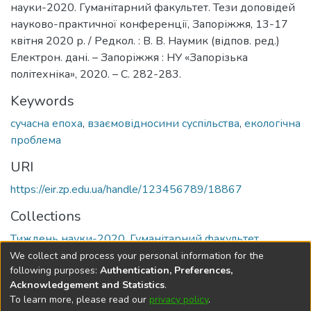
науки-2020. Гуманітарний факультет. Тези доповідей
науково-практичної конференції, Запоріжжя, 13-17
квітня 2020 р. / Редкол. : В. В. Наумик (відпов. ред.)
Електрон. дані. – Запоріжжя : НУ «Запорізька
політехніка», 2020. – С. 282-283.
Keywords
сучасна епоха
,
взаємовідносини суспільства
,
екологічна
проблема
URI
https://eir.zp.edu.ua/handle/123456789/18867
Collections
Тиждень науки-2020. Гуманітарний факультет
We collect and process your personal information for the
Full item page
following purposes:
Authentication, Preferences,
Acknowledgement and Statistics
.
To learn more, please read our
privacy policy
.
DSpace software
copyright © 2002-2026
LYRASIS