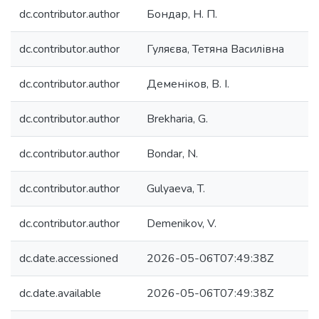
dc.contributor.author
Бондар, Н. П.
dc.contributor.author
Гуляєва, Тетяна Василівна
dc.contributor.author
Деменіков, В. І.
dc.contributor.author
Brekharia, G.
dc.contributor.author
Bondar, N.
dc.contributor.author
Gulyaeva, T.
dc.contributor.author
Demenikov, V.
dc.date.accessioned
2026-05-06T07:49:38Z
dc.date.available
2026-05-06T07:49:38Z