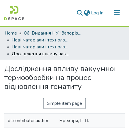
(current)
Log In
Communities & Collections
Home
06. Видання НУ "Запорізька політехніка"
All of DSpace
Нові матеріали і технологіі в металургії та машинобудуванні (НМТ)
Нові матеріали і технології в металургії та машинобудуванні - 2013, №1
Statistics
Дослідження впливу вакуумної термообробки на процес відновлення гематиту
Дослідження впливу вакуумної
термообробки на процес
відновлення гематиту
Simple item page
dc.contributor.author
Брехаря, Г. П.