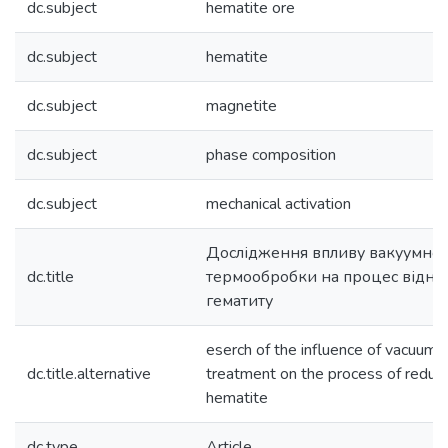
dc.subject
hematite ore
dc.subject
hematite
dc.subject
magnetite
dc.subject
phase composition
dc.subject
mechanical activation
Дослідження впливу вакуумної
dc.title
термообробки на процес відно
гематиту
eserch of the influence of vacuum 
dc.title.alternative
treatment on the process of reduct
hematite
dc.type
Article