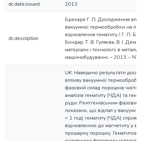
dc.date.issued
2013
Брехаря Г. П. Дослідження впл
вакуумної термообробки на пр
відновлення гематиту / Г. П. Бре
dc.description
Бондар, Т. В. Гуляєва, В. І. Демен
матеріали і технології в металург
машинобудуванні. – 2013. – № 1.
UK: Наведено результати досл
впливу вакуумної термообробк
фазовий склад порошків чистог
аналізів гематиту (ЧДА) та гема
руди. Рентгенівським фазовим
показано, що відпал у вакуумі (Т
= 1 год) гематиту (ЧДА) сприяє
відновленню до магнетиту у в
прошарку порошку. Гематитова 
основними фазовими складовим