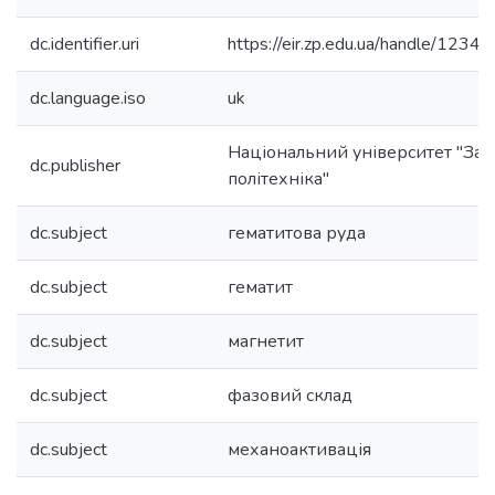
dc.identifier.uri
https://eir.zp.edu.ua/handle/12
dc.language.iso
uk
Національний університет "Зап
dc.publisher
політехніка"
dc.subject
гематитова руда
dc.subject
гематит
dc.subject
магнетит
dc.subject
фазовий склад
dc.subject
механоактивація