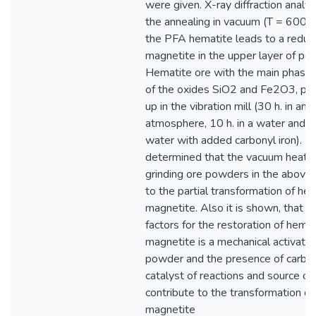
were given. X-ray diffraction analy
the annealing in vacuum (Т = 600 °С
the PFA hematite leads to a reduct
magnetite in the upper layer of po
Hematite ore with the main phas
of the oxides SiO2 and Fe2O3, pre
up in the vibration mill (30 h. in an a
atmosphere, 10 h. in a water and 30
water with added carbonyl iron). It 
determined that the vacuum heat t
grinding ore powders in the above
to the partial transformation of he
magnetite. Also it is shown, that t
factors for the restoration of hemat
magnetite is a mechanical activatio
powder and the presence of carbon
catalyst of reactions and source of
contribute to the transformation o
magnetite