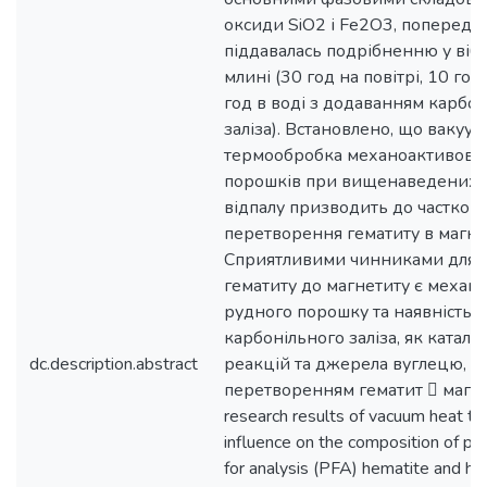
оксиди SiO2 і Fe2O3, попередн
піддавалась подрібненню у віб
млині (30 год на повітрі, 10 год 
год в воді з додаванням карбо
заліза). Встановлено, що вакуу
термообробка механоактивова
порошків при вищенаведених
відпалу призводить до частков
перетворення гематиту в магне
Сприятливими чинниками для 
гематиту до магнетиту є механ
рудного порошку та наявність
карбонільного заліза, як каталі
dc.description.abstract
реакцій та джерела вуглецю, щ
перетворенням гематит  магне
research results of vacuum heat t
influence on the composition of p
for analysis (PFA) hematite and he