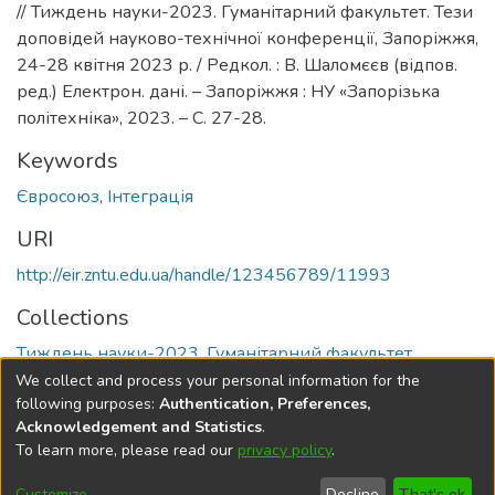
// Тиждень науки-2023. Гуманітарний факультет. Тези
доповідей науково-технічної конференції, Запоріжжя,
24-28 квітня 2023 р. / Редкол. : В. Шаломєєв (відпов.
ред.) Електрон. дані. – Запоріжжя : НУ «Запорізька
політехніка», 2023. – С. 27-28.
Keywords
Євросоюз
,
Інтеграція
URI
http://eir.zntu.edu.ua/handle/123456789/11993
Collections
Тиждень науки-2023. Гуманітарний факультет
We collect and process your personal information for the
Full item page
following purposes:
Authentication, Preferences,
Acknowledgement and Statistics
.
To learn more, please read our
privacy policy
.
DSpace software
copyright © 2002-2026
LYRASIS
Cookie
Privacy
End User
Send
Customize
Decline
That's ok