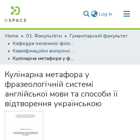
(current)
Log In
Communities & Collections
Home
01. Факультети
Гуманітарний факультет
All of DSpace
Кафедра іноземної філології та перекладу (Кафедра ІФ та П)
Кваліфікаційні випускні роботи здобувачів вищої освіти кафедри ІФ та П
Statistics
Кулінарна метафора у фразеологічній системі англійської мови та способи її відтворення українською
Кулінарна метафора у
фразеологічній системі
англійської мови та способи її
відтворення українською