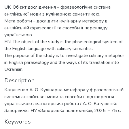
UK: Об’єкт дослідження – фразеологічна система
англійської мови з кулінарною семантикою.
Мета роботи – дослідити кулінарну метафору в
англійській фразеології та способи її перекладу
українською.
EN: The object of the study is the phraseological system of
the English language with culinary semantics.
The purpose of the study is to investigate culinary metaphor
in English phraseology and the ways of its translation into
Ukrainian.
Description
Катушенко А. О. Кулінарна метафора у фразеологічній
системі англійської мови та способи її відтворення
українською : магістерська робота / А. О. Катушенкo –
Запоріжжя: НУ «Запорізька політехніка», 2025. – 75 с.
Keywords