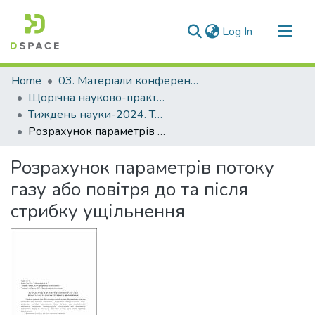
(current)
Log In
Communities & Collections
Home
03. Матеріали конференцій та семінарів
All of DSpace
Щорічна науково-практична конференція «Тиждень науки»
Тиждень науки-2024. Транспортний факультет
Statistics
Розрахунок параметрів потоку газу або повітря до та після стрибку ущільнення
Розрахунок параметрів потоку
газу або повітря до та після
стрибку ущільнення