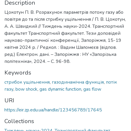
Description
Цокотун П. В. Розрахунок параметрів потоку газу або
повітря до та після стрибку ущільнення / П. В. Цокотун,
А. А. Швидкий // Тиждень науки-2024. Транспортний
факультет Транспортний факультет. Тези доповідей
науково-практичної конференції, Запоріжжя, 15-19
квітня 2024 р. / Редкол. : Вадим Шаломєєв (відпов.
ред.) Електрон. дані. – Запоріжжя : НУ «Запорізька
політехніка», 2024. – С. 96-98.
Keywords
стрибок ущільнення
,
газодинамічна функція
,
потік
газу
,
bow shock
,
gas dynamic function
,
gas flow
URI
https://eir.zp.edu.ua/handle/123456789/17645
Collections
Тиждень науки-2024. Транспортний факультет