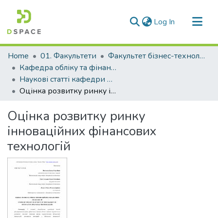
(current)
Log In
Communities & Collections
Home
01. Факультети
Факультет бізнес-технологій та економіки
All of DSpace
Кафедра обліку та фінансів (Кафедра О та Ф)
Наукові статті кафедри О та Ф
Statistics
Оцінка розвитку ринку інноваційних фінансових технологій
Оцінка розвитку ринку
інноваційних фінансових
технологій