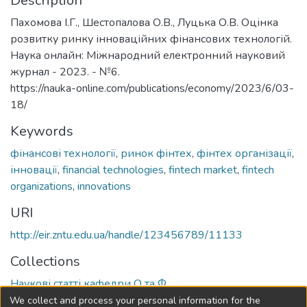
Description
Пахомова І.Г., Шестопалова О.В., Луцька О.В. Оцінка
розвитку ринку інноваційних фінансових технологій.
Наука онлайн: Міжнародний електронний науковий
журнал - 2023. - №6.
https://nauka-online.com/publications/economy/2023/6/03-
18/
Keywords
фінансові технології
,
ринок фінтех
,
фінтех організації
,
інновації
,
financial technologies
,
fintech market
,
fintech
organizations
,
innovations
URI
http://eir.zntu.edu.ua/handle/123456789/11133
Collections
Наукові статті кафедри О та Ф
We collect and process your personal information for the