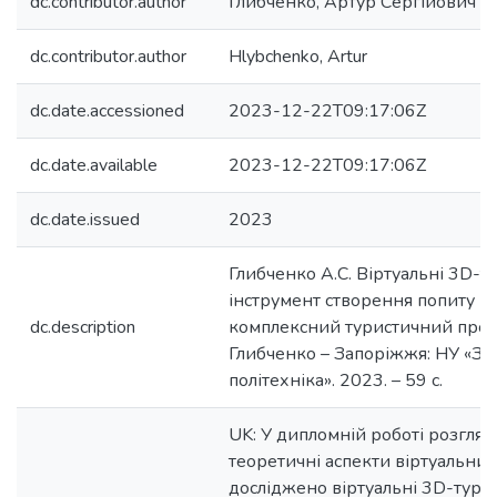
dc.contributor.author
Глибченко, Артур Сергійович
dc.contributor.author
Hlybchenko, Artur
dc.date.accessioned
2023-12-22T09:17:06Z
dc.date.available
2023-12-22T09:17:06Z
dc.date.issued
2023
Глибченко А.С. Віртуальні 3D-т
інструмент створення попиту н
dc.description
комплексний туристичний продук
Глибченко – Запоріжжя: НУ «За
політехніка». 2023. – 59 c.
UK: У дипломній роботі розглян
теоретичні аспекти віртуальних
досліджено віртуальні 3D-тури