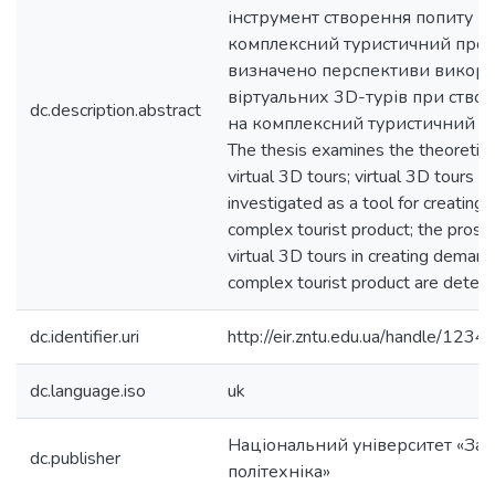
інструмент створення попиту н
комплексний туристичний прод
визначено перспективи викор
віртуальних 3D-турів при ство
dc.description.abstract
на комплексний туристичний пр
The thesis examines the theoretica
virtual 3D tours; virtual 3D tours 
investigated as a tool for creating
complex tourist product; the prosp
virtual 3D tours in creating demand
complex tourist product are deter
dc.identifier.uri
http://eir.zntu.edu.ua/handle/12
dc.language.iso
uk
Національний університет «Зап
dc.publisher
політехніка»