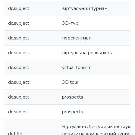
dc.subject
віртуальний туризм
dc.subject
3D-тур
dc.subject
перспективи
dc.subject
віртуальна реальність
dc.subject
virtual tourism
dc.subject
3D tour
dc.subject
prospects
dc.subject
prospects
Віртуальні 3D-тури як інструме
dc.title
попиту на комплексний турист