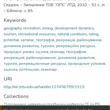
Сердюк. – Запоріжжя: ТОВ “ЛІПС” ЛТД, 2010. – 92 с.: іл.
– Бібліогр.: с. 85.
Keywords
geography
,
recreation
,
zoning
,
development dynamics
,
tourism
,
recreational resources
,
natural conditions
,
rating
,
potential
,
seminar
,
географія
,
рекреація
,
районування
,
динаміка розвитку
,
туризм
,
рекреаційні ресурси
,
природні умови
,
оцінка
,
семінар
,
география
,
рекреация
,
районирование
,
динамика развития
,
туризм
,
рекреационные ресурсы
,
природные условия
,
оценка
,
потенциал
,
семинар
URI
http://eir.zntu.edu.ua/handle/123456789/1915
Collections
Підручники, навчальні посібники кафедри ТГ та РБ