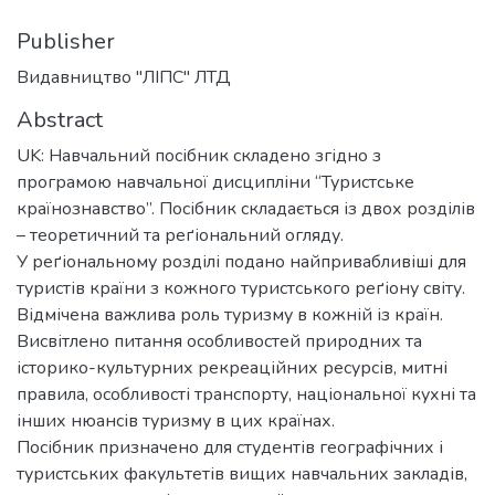
Publisher
Видавництво "ЛІПС" ЛТД
Abstract
UK: Навчальний посібник складено згідно з
програмою навчальної дисципліни “Туристське
країнознавство”. Посібник складається із двох розділів
– теоретичний та реґіональний огляду.
У реґіональному розділі подано найпривабливіші для
туристів країни з кожного туристського реґіону світу.
Відмічена важлива роль туризму в кожній із країн.
Висвітлено питання особливостей природних та
історико-культурних рекреаційних ресурсів, митні
правила, особливості транспорту, національної кухні та
інших нюансів туризму в цих країнах.
Посібник призначено для студентів географічних і
туристських факультетів вищих навчальних закладів,