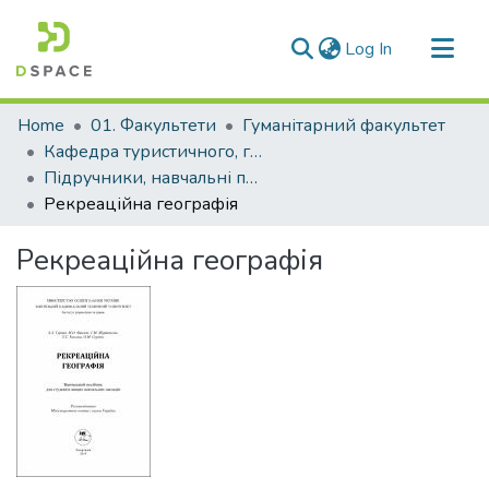
(current)
Log In
Communities & Collections
Home
01. Факультети
Гуманітарний факультет
All of DSpace
Кафедра туристичного, готельного та ресторанного бізнесу (Кафедра ТГ та РБ)
Підручники, навчальні посібники кафедри ТГ та РБ
Statistics
Рекреаційна географія
Рекреаційна географія