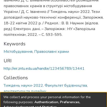
Іваненко Д. С. Виявлення особливостей розміщення
православних храмів в структурі містобудування
України / Д. С. Іваненко // Тиждень науки-2022. Тези
доповідей науково-технічної конференції, Запоріжжя,
18-22 квітня 2022 р. / Редкол. : В. В. Наумик (відпов.
ред.) Електрон. дані. – Запоріжжя : НУ «Запорізька
політехніка», 2022. – С. 593-595.
Keywords
Містобудування
,
Православні храми
URI
http://eir.zntu.edu.ua/handle/123456789/13441
Collections
Тиждень науки-2022. Факультет будівництва,
архітектури та дизайну
We collect and process your personal information for the
Full item page
following purposes:
Authentication, Preferences,