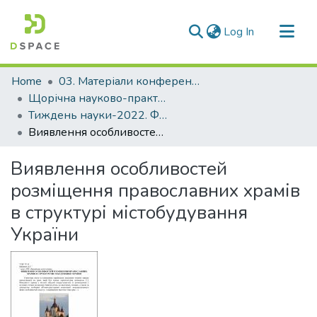
(current)
Log In
Communities & Collections
Home
03. Матеріали конференцій та семінарів
All of DSpace
Щорічна науково-практична конференція «Тиждень науки»
Тиждень науки-2022. Факультет будівництва, архітектури та дизайну
Statistics
Виявлення особливостей розміщення православних храмів в структурі містобудування України
Виявлення особливостей
розміщення православних храмів
в структурі містобудування
України