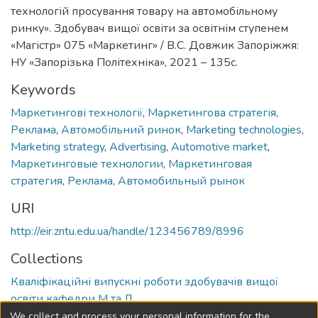
технологій просування товару на автомобільному
ринку». Здобувач вищої освіти за освітнім ступенем
«Магістр» 075 «Маркетинг» / В.С. Довжик Запоріжжя:
НУ «Запорізька Політехніка», 2021 – 135с.
Keywords
Маркетингові технології
,
Маркетингова стратегія
,
Реклама
,
Автомобільний ринок
,
Marketing technologies
,
Marketing strategy
,
Advertising
,
Automotive market
,
Маркетинговые технологии
,
Маркетинговая
стратегия
,
Реклама
,
Автомобильный рынок
URI
http://eir.zntu.edu.ua/handle/123456789/8996
Collections
Кваліфікаційні випускні роботи здобувачів вищої
освіти кафедри М та Л
We collect and process your personal information for the