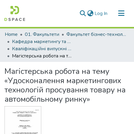
(current)
Log In
Communities & Collections
Home
01. Факультети
Факультет бізнес-технологій та економіки
All of DSpace
Кафедра маркетингу та логістики (Кафедра М та Л)
Кваліфікаційні випускні роботи здобувачів вищої освіти кафедри М та Л
Statistics
Магістерська робота на тему «Удосконалення маркетингових технологій просування товару на автомобільному ринку»
Магістерська робота на тему
«Удосконалення маркетингових
технологій просування товару на
автомобільному ринку»