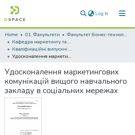
(current)
Log In
Communities & Collections
Home
01. Факультети
Факультет бізнес-технологій та економіки
All of DSpace
Кафедра маркетингу та логістики (Кафедра М та Л)
Кваліфікаційні випускні роботи здобувачів вищої освіти кафедри М та Л
Statistics
Удосконалення маркетингових комунікацій вищого навчального закладу в соціальних мережах
Удосконалення маркетингових
комунікацій вищого навчального
закладу в соціальних мережах