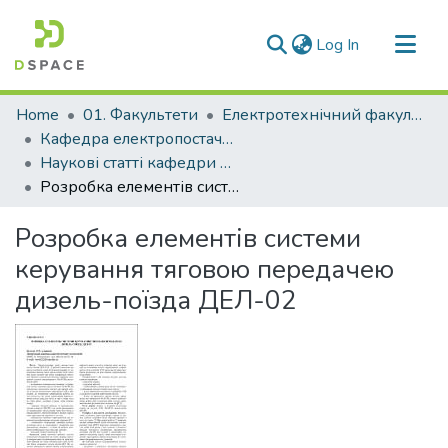
(current)
Log In
Communities & Collections
Home
01. Факультети
Електротехнічний факультет
All of DSpace
Кафедра електропостачання промислових підприємств (Кафедра ЕПП)
Наукові статті кафедри ЕПП
Statistics
Розробка елементів системи керування тяговою передачею дизель-поїзда ДЕЛ-02
Розробка елементів системи
керування тяговою передачею
дизель-поїзда ДЕЛ-02