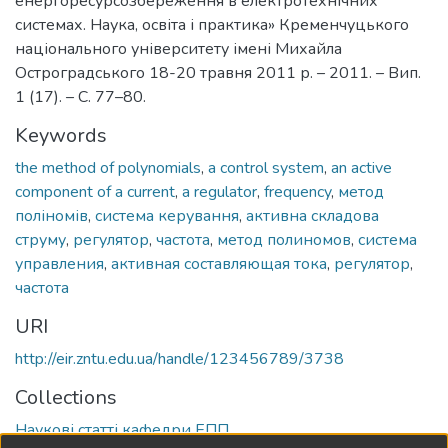
енергоресурсозбереження в електротехнічних
системах. Наука, освіта і практика» Кременчуцького
національного університету імені Михайла
Остроградського 18-20 травня 2011 р. – 2011. – Вип.
1 (17). – С. 77–80.
Keywords
the method of polynomials
,
a control system
,
an active
component of a current
,
a regulator
,
frequency
,
метод
поліномів
,
система керування
,
активна складова
струму
,
регулятор
,
частота
,
метод полиномов
,
система
управления
,
активная составляющая тока
,
регулятор
,
частота
URI
http://eir.zntu.edu.ua/handle/123456789/3738
Collections
Наукові статті кафедри ЕПП