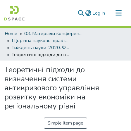
(current)
Log In
Communities & Collections
Home
03. Матеріали конференцій та семінарів
All of DSpace
Щорічна науково-практична конференція «Тиждень науки»
Тиждень науки-2020. Факультет економіки та управління
Statistics
Теоретичні підходи до визначення системи антикризового управління розвитку економіки на регіональному рівні
Теоретичні підходи до
визначення системи
антикризового управління
розвитку економіки на
регіональному рівні
Simple item page