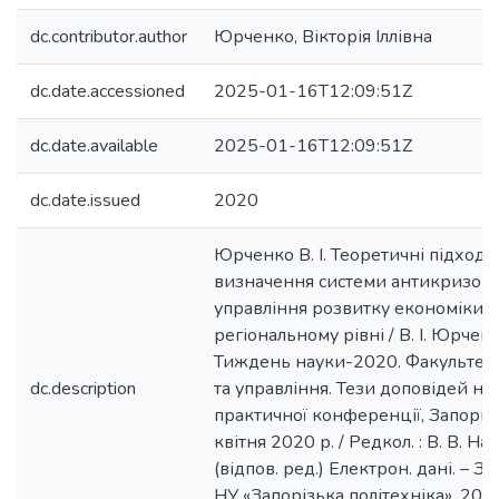
dc.contributor.author
Юрченко, Вікторія Іллівна
dc.date.accessioned
2025-01-16T12:09:51Z
dc.date.available
2025-01-16T12:09:51Z
dc.date.issued
2020
Юрченко В. І. Теоретичні підходи
визначення системи антикризов
управління розвитку економіки н
регіональному рівні / В. І. Юрченк
Тиждень науки-2020. Факультет
dc.description
та управління. Тези доповідей на
практичної конференції, Запорі
квітня 2020 р. / Редкол. : В. В. На
(відпов. ред.) Електрон. дані. – З
НУ «Запорізька політехніка», 2020