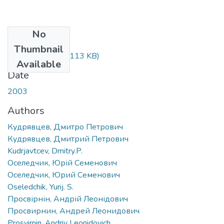
No
Files
Thumbnail
UJPO_2003.doc
(113 KB)
Available
Date
2003
Authors
Кудрявцев, Дмитро Петрович
Кудрявцев, Дмитрий Петрович
Kudrjavtcev, Dmitry.P.
Оселедчик, Юрій Семенович
Оселедчик, Юрий Семенович
Oseledchik, Yurij. S.
Просвірнін, Андрій Леонідович
Просвирнин, Андрей Леонидович
Prosvirnin, Andriy Leonidovich