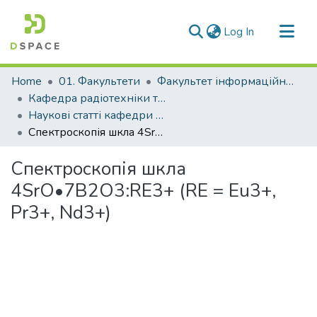
(current)
Log In
Communities & Collections
Home
01. Факультети
Факультет інформаційної безпеки та електронних комунікацій
All of DSpace
Кафедра радіотехніки та телекомунікацій (Кафедра РТ та Т)
Наукові статті кафедри РТ та Т
Statistics
Спектроскопія шкла 4SrO•7B2O3:RE3+ (RE = Eu3+, Pr3+, Nd3+)
Спектроскопія шкла
4SrO•7B2O3:RE3+ (RE = Eu3+,
Pr3+, Nd3+)