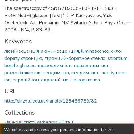
The spectroscopy of 4SrO•7B2O3:RE3+ (RE = Eu3+,
Pr3+, Nd3+) glasses [Text]/ D. P. Kudryavtcev, Yu.S.
Oseledchik, A.L. Prosvirnin, N.V. Svitanko//Ukr. J. Phys. Opt. –
2003 - №4, P. 83–89.
Keywords
люмінесценція
,
люминесценция
,
luminescence
,
скло
борату стронцію
,
стронций-боратное стекло
,
strontium
borate glasses
,
празеодим-іон
,
празеодим-ион
,
prazeodimium ion
,
неодим-іон
,
неодим-ион
,
neodymium
ion
,
європій-ioн
,
европий-ион
,
europium ion
URI
http://eir.zntu.edu.ua/handle/123456789/82
Collections
Наукові статті кафедри РТ та Т
We collect and process your personal information for the