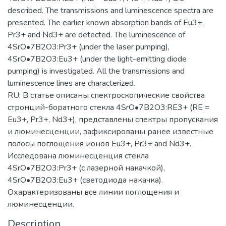
described. The transmissions and luminescence spectra are
presented. The earlier known absorption bands of Eu3+,
Pr3+ and Nd3+ are detected. The luminescence of
4SrO•7B2O3:Pr3+ (under the laser pumping),
4SrO•7B2O3:Eu3+ (under the light-emitting diode
pumping) is investigated. All the transmissions and
luminescence lines are characterized.
RU: В статье описаны спектроскопические свойства
стронций-боратного стекла 4SrO•7B2O3:RE3+ (RE =
Eu3+, Pr3+, Nd3+), представлены спектры пропускания
и люминесценции, зафиксированы ранее известные
полосы поглощения ионов Eu3+, Pr3+ and Nd3+.
Исследована люминесценция стекла
4SrO•7B2O3:Pr3+ (с лазерной накачкой),
4SrO•7B2O3:Eu3+ (светодиода накачка).
Охарактеризованы все линии поглощения и
люминесценции.
Description