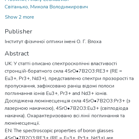
Світанько, Микола Володимирович
Show 2 more
Publisher
Iнститут фізичної оптики iменi О. Г. Влоха
Abstract
UK: У статті описано спектроскопічні властивості
стронцій-боратного скла 4SrO•7B2O3:RE3+ (RE =
Eu3+, Pr3+, Nd3+), представлено спектри прозорості та
пропускання, зафіксовано раніш відомі полоси
поглинання іонів Eu3+, Pr3+ and Nd3+ іонів.
Досліджена люмінесценція скла 4SrO•7B2O3:Pr3+ (з
лазерною накачкою), 4SrO•7B2O3:Eu3+ (світлодіода
накачка). Охарактеризовано всі лінії поглинання та
люмінесценції.
EN: The spectroscopic properties of boron glasses
4SrO•7B2O3:RE3+ (RE = Eu3+, Pr3+, Nd3+) are