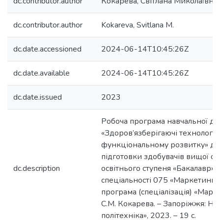
dc.contributor.author
Кокарева, Світлана Миколаївна
dc.contributor.author
Kokareva, Svitlana M.
dc.date.accessioned
2024-06-14T10:45:26Z
dc.date.available
2024-06-14T10:45:26Z
dc.date.issued
2023
Робоча програма навчальної д
«Здоров’язберігаючі технології т
функціональному розвитку» дл
підготовки здобувачів вищої ос
dc.description
освітнього ступеня «Бакалавр»
спеціальності 075 «Маркетинг»,
програма (спеціалізація) «Маркет
С.М. Кокарева. – Запоріжжя: НУ
політехніка», 2023. – 19 с.