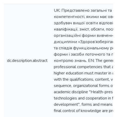
UK: Представлено загальні та ф
компетентності, якими має овол
здобувач вищої освіти відповід
кваліфікації, зміст, обсяги, послі
організаційні форми вивчення 
дисципліни «Здоров’язберігаючі
та співдія функціональному роз
форми і засоби поточного та пі
dc.description.abstract
контролю знань. EN: The general
professional competencies that an 
higher education must master in a
with the qualifications, content, vo
sequence, organizational forms of 
academic discipline "Health-preser
technologies and cooperation in fun
development", forms and means of
final control of knowledge are pre