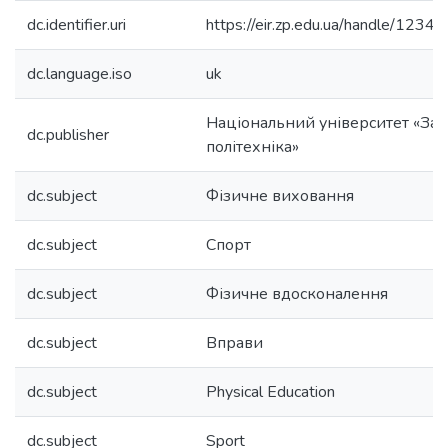
dc.identifier.uri
https://eir.zp.edu.ua/handle/12
dc.language.iso
uk
Національний університет «Зап
dc.publisher
політехніка»
dc.subject
Фізичне виховання
dc.subject
Спорт
dc.subject
Фізичне вдосконалення
dc.subject
Вправи
dc.subject
Physical Education
dc.subject
Sport