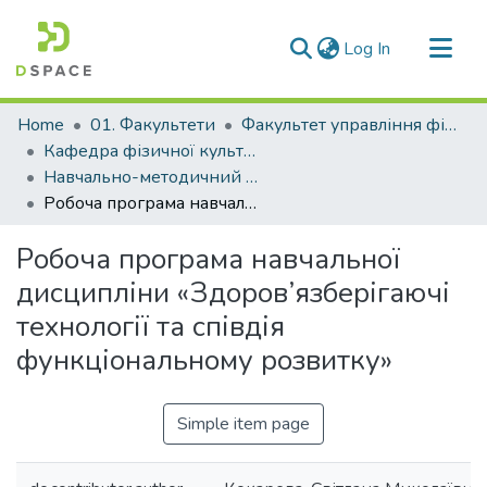
(current)
Log In
Communities & Collections
Home
01. Факультети
Факультет управління фізичною культурою та спортом
All of DSpace
Кафедра фізичної культури, олімпійських та неолімпійських видів спорту (Кафедра ФКОНВС)
Навчально-методичний комплекс дисциплін кафедри ФКОНВС
Statistics
Робоча програма навчальної дисципліни «Здоров’язберігаючі технології та співдія функціональному розвитку»
Робоча програма навчальної
дисципліни «Здоров’язберігаючі
технології та співдія
функціональному розвитку»
Simple item page