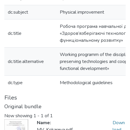
dc.subject
Physical improvement
Робоча програма навчальної д
dc.title
«Здоров’язберігаючі технології т
функціональному розвитку»
Working programm of the disciplin
dc.title.alternative
preserving technologies and cooper
functional development»
dc.type
Methodological guidelines
Files
Original bundle
Now showing
1 - 1 of 1
Name:
Down
MV_Kokareva.pdf
load