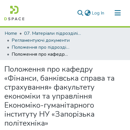
(current)
Log In
Communities & Collections
Home
07. Матеріали підрозділів університету
All of DSpace
Регламентуючі документи
Положення про підрозділи НУ "Запорізька політехніка"
Statistics
Положення про кафедру «Фінанси, банківська справа та страхування» факультету економіки та управління Економіко-гуманітарного інституту НУ «Запорізька політехніка»
Положення про кафедру
«Фінанси, банківська справа та
страхування» факультету
економіки та управління
Економіко-гуманітарного
інституту НУ «Запорізька
політехніка»