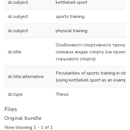
dc.subject
kettlebell sport
dc.subject
sports training
dc.subject
physical training
Особливості спортивного тренува
dc.title
силових видах спорту (на прикла
гирьового спорту)
Peculiarities of sports training in str
dc.title.alternative
(using kettlebell sport as an exampl
dc.type
Thesis
Files
Original bundle
Now showing
1 - 1 of 1