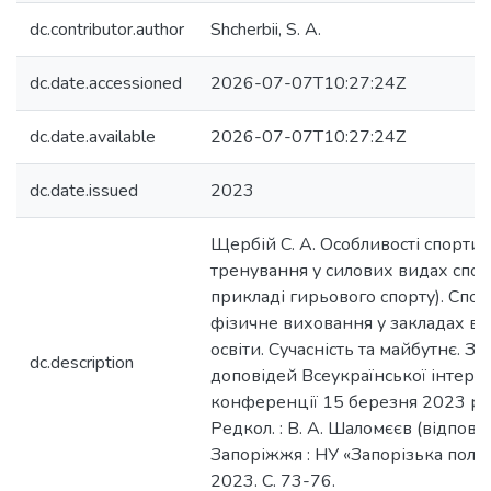
dc.contributor.author
Shcherbii, S. A.
dc.date.accessioned
2026-07-07T10:27:24Z
dc.date.available
2026-07-07T10:27:24Z
dc.date.issued
2023
Щербій С. А. Особливості спорти
тренування у силових видах спор
прикладі гирьового спорту). Спор
фізичне виховання у закладах в
освіти. Сучасність та майбутнє. Зб
dc.description
доповідей Всеукраїнської інтерн
конференції 15 березня 2023 ро
Редкол. : В. А. Шаломєєв (відпов. ре
Запоріжжя : НУ «Запорізька політ
2023. С. 73-76.