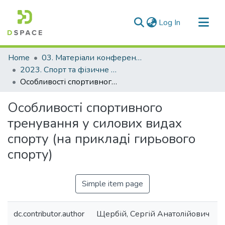
(current)
Log In
Communities & Collections
Home
03. Матеріали конференцій та семінарів
All of DSpace
2023. Спорт та фізичне виховання у закладах вищої освіти. Сучасність та майбутнє
Особливості спортивного тренування у силових видах спорту (на прикладі гирьового спорту)
Statistics
Особливості спортивного
тренування у силових видах
спорту (на прикладі гирьового
спорту)
Simple item page
dc.contributor.author
Щербій, Сергій Анатолійович