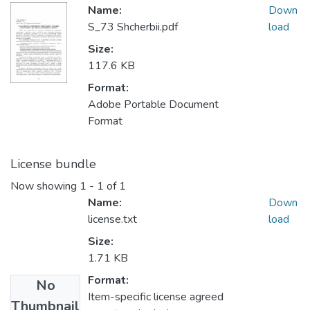
Name:
Down
S_73 Shcherbii.pdf
load
Size:
117.6 KB
Format:
Adobe Portable Document
Format
License bundle
Now showing
1 - 1 of 1
Name:
Down
license.txt
load
Size:
1.71 KB
Format:
No
Item-specific license agreed
Thumbnail