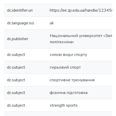
dc.identifier.uri
https://eir.zp.edu.ua/handle/1234
dc.language.iso
uk
Національний університет «Запо
dc.publisher
політехніка»
dc.subject
силові види спорту
dc.subject
гирьовий спорт
dc.subject
спортивне тренування
dc.subject
фізична підготовка
dc.subject
strength sports