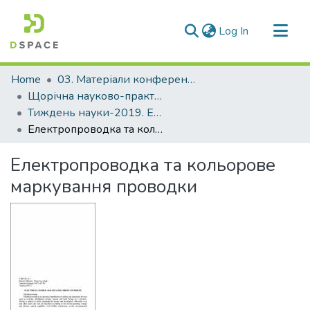
(current)
Log In
Communities & Collections
Home
03. Матеріали конференцій та семінарів
All of DSpace
Щорічна науково-практична конференція «Тиждень науки»
Тиждень науки-2019. Електротехнічний факультет
Statistics
Електропроводка та кольорове маркування проводки
Електропроводка та кольорове
маркування проводки