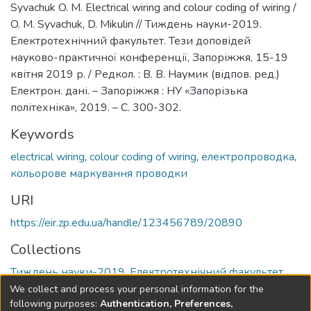
Syvachuk O. M. Electrical wiring and colour coding of wiring /
O. M. Syvachuk, D. Mikulin // Тиждень науки-2019.
Електротехнічний факультет. Тези доповідей
науково-практичної конференції, Запоріжжя, 15-19
квітня 2019 р. / Редкол. : В. В. Наумик (відпов. ред.)
Електрон. дані. – Запоріжжя : НУ «Запорізька
політехніка», 2019. – С. 300-302.
Keywords
electrical wiring
,
colour coding of wiring
,
електропроводка
,
кольорове маркування проводки
URI
https://eir.zp.edu.ua/handle/123456789/20890
Collections
Тиждень науки-2019. Електротехнічний факультет
We collect and process your personal information for the
Full item page
following purposes:
Authentication, Preferences,