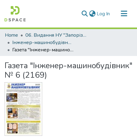
(current)
Log In
Communities & Collections
Home
06. Видання НУ "Запорізька політехніка"
All of DSpace
Інженер-машинобудівник
Газета "Інженер-машинобудівник" № 6 (2169)
Statistics
Газета "Інженер-машинобудівник"
№ 6 (2169)