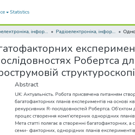
ace
Statistics
Радіоелектроніка, інформатика, управління (РІУ)
Радіоелектроніка, інформатика, управління - 2022, №3 (62)
гатофакторних експеримен
послідовностях Pобертса дл
острумовій структуроскопі
Abstract
UK: Актуальність. Робота присвячена питанням ство
багатофакторних планів експериментів на основі к
рекурсивних R-послідовностей Робертса. Об’єктом 
процес створення комп’ютерних однорідних планів
Мета статті полягає в створенні багатофакторних, а 
семи- факторних, однорідних планів експерименті