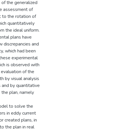
s of the generalized
the assessment of
 to the rotation of
ich quantitatively
om the ideal uniform.
ental plans have
ow discrepancies and
ncy, which had been
g these experimental
hich is observed with
 evaluation of the
th by visual analysis
s and by quantitative
m the plan, namely
odel to solve the
ers in eddy current
r created plans, in
to the plan in real