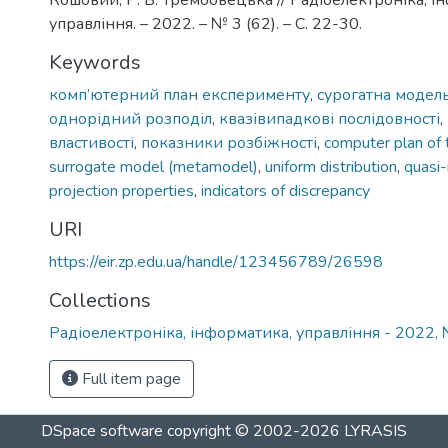
Кошовий, Р. В. Трембовецька // Радіоелектроніка, і
управління. – 2022. – № 3 (62). – C. 22-30.
Keywords
комп’ютерний план експерименту
,
сурогатна модел
однорідний розподіл
,
квазівипадкові послідовності
,
властивості
,
показники розбіжності
,
computer plan of
surrogate model (metamodel)
,
uniform distribution
,
quasi
projection properties
,
indicators of discrepancy
URI
https://eir.zp.edu.ua/handle/123456789/26598
Collections
Радіоелектроніка, інформатика, управління - 2022, 
Full item page
DSpace software
copyright © 2002-2026
LYRASIS