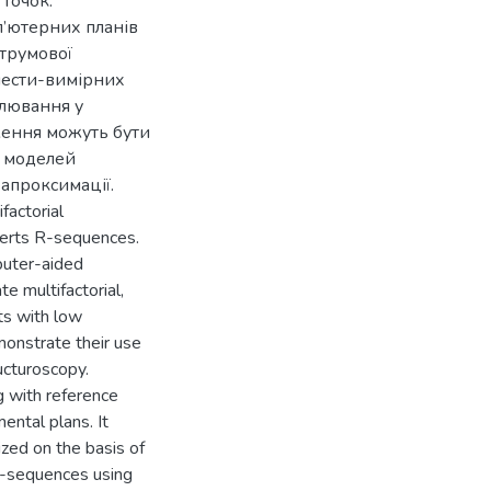
 точок.
’ютерних планів
трумової
шести-вимірних
елювання у
ження можуть бути
х моделей
апроксимації.
factorial
berts R-sequences.
puter-aided
te multifactorial,
ts with low
monstrate their use
ucturoscopy.
g with reference
ental plans. It
ized on the basis of
R-sequences using