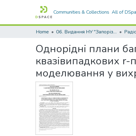
Communities & Collections
All of DSp
Home
06. Видання НУ "Запорізька політехніка"
Однорідні плани ба
квазівипадкових r-
моделювання у вихр