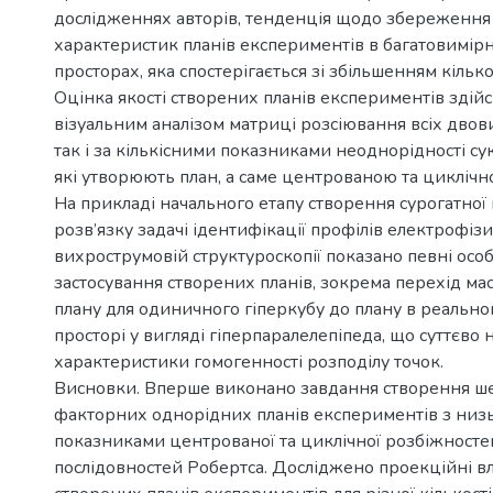
дослідженнях авторів, тенденція щодо збереження
характеристик планів експериментів в багатовимі
просторах, яка спостерігається зі збільшенням кілько
Оцінка якості створених планів експериментів здій
візуальним аналізом матриці розсіювання всіх двов
так і за кількісними показниками неоднорідності сук
які утворюють план, а саме центрованою та цикліч
На прикладі начального етапу створення сурогатної 
розв’язку задачі ідентифікації профілів електрофіз
вихрострумовій структуроскопії показано певні особ
застосування створених планів, зокрема перехід ма
плану для одиничного гіперкубу до плану в реальн
просторі у вигляді гіперпаралелепіпеда, що суттєво 
характеристики гомогенності розподілу точок.
Висновки. Вперше виконано завдання створення ше
факторних однорідних планів експериментів з ни
показниками центрованої та циклічної розбіжностей
послідовностей Робертса. Досліджено проекційні вл