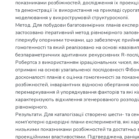
показниками розбіжностей, дослідження їх проекці
та демонстрації їх використання на прикладі сурога
моделювання у вихрострумовій структуроскопії.
Метод. Для побудови багатовимірних планів експер
застосовано ітеративний метод рівномірного запо
гіперкубу опорними точками, що забезпечує прийня
гомогенності та який реалізовано на основі квазів
безпараметричних адитивних рекурсивних R-послі
Робертса з використанням ірраціональних чисел, які
отримані на основі узагальненої послідовності Фібон
досконалості планів є оцінка гомогенності за показ
розбіжностей, інваріантних відносно обертання коо
перемаркування й упорядкування факторів та які кі
характеризують відхилення згенерованого розподіл
рівномірного.
Результати. Для каталогізації створено шести- та с
комп’ютерні однорідні плани експериментів, які ха
низькими показниками розбіжностей та достатньо 
проекційними властивостями. Підтверджена, раніш