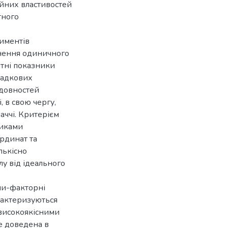
йних властивостей
тного
иментів
внення одиничного
тні показники
ипадкових
довностей
, в свою чергу,
аччі. Критерієм
никами
рдинат та
лькісно
у від ідеального
еми-факторні
рактеризуються
високоякісними
е доведена в