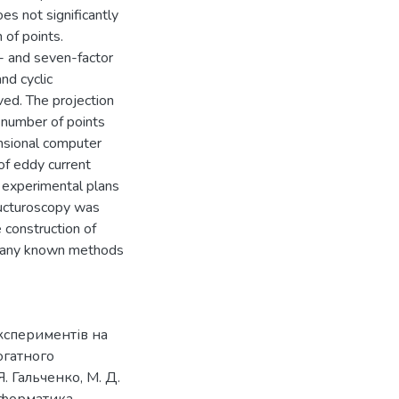
es not significantly
 of points.
x- and seven-factor
nd cyclic
ed. The projection
t number of points
nsional computer
 of eddy current
 experimental plans
ructuroscopy was
 construction of
y any known methods
кспериментів на
огатного
. Гальченко, М. Д.