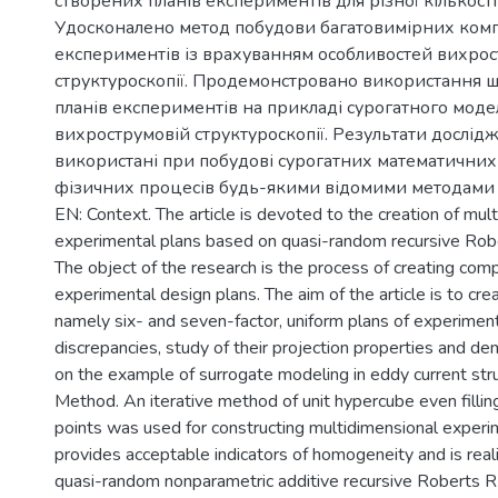
створених планів експериментів для різної кількості
Удосконалено метод побудови багатовимірних комп
експериментів із врахуванням особливостей вихрос
структуроскопії. Продемонстровано використання 
планів експериментів на прикладі сурогатного мод
вихрострумовій структуроскопії. Результати дослід
використані при побудові сурогатних математични
фізичних процесів будь-якими відомими методами 
EN: Context. The article is devoted to the creation of multi
experimental plans based on quasi-random recursive Ro
The object of the research is the process of creating com
experimental design plans. The aim of the article is to crea
namely six- and seven-factor, uniform plans of experimen
discrepancies, study of their projection properties and de
on the example of surrogate modeling in eddy current str
Method. An iterative method of unit hypercube even fillin
points was used for constructing multidimensional experim
provides acceptable indicators of homogeneity and is real
quasi-random nonparametric additive recursive Roberts 