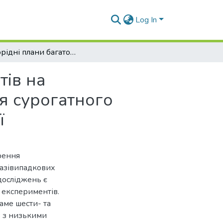
Log In
Однорідні плани багатофакторних експериментів на квазівипадкових r-послідовностях Pобертса для сурогатного моделювання у вихрострумовій структуроскопії
тів на
я сурогатного
ї
рення
вазівипадкових
досліджень є
 експериментів.
саме шести- та
в з низькими