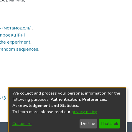
нформатика,
ь (метамодель)
,
проекційні
 the experiment
,
-random sequences
,
We collect and process your personal information for the
№3 (62)
following purposes:
Authentication, Preferences,
Acknowledgement and Statistics
.
To learn more, please read our
privacy policy
.
Customize
Decline
That's ok