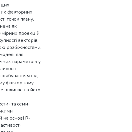
 цих
рних факторних
сті точок плану.
снена як
имірних проекцій,
упності векторів,
ною розбіжностями.
моделі для
ичних параметрів у
ливості
сштабуванням від
ому факторному
не впливає на його
сти- та семи-
зькими
 на основі R-
астивості