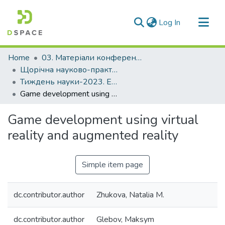
(current)
Log In
Communities & Collections
Home
03. Матеріали конференцій та семінарів
All of DSpace
Щорічна науково-практична конференція «Тиждень науки»
Тиждень науки-2023. Електротехнічний факультет
Statistics
Game development using virtual reality and augmented reality
Game development using virtual
reality and augmented reality
Simple item page
dc.contributor.author
Zhukova, Natalia M.
dc.contributor.author
Glebov, Maksym