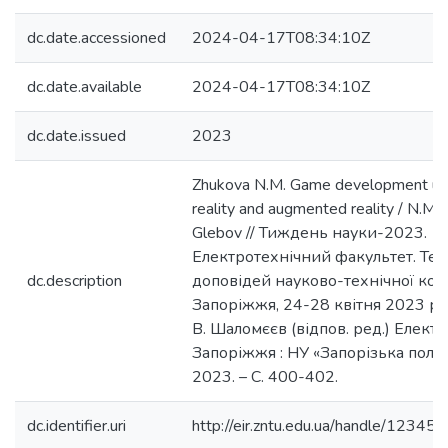
dc.date.accessioned
2024-04-17T08:34:10Z
dc.date.available
2024-04-17T08:34:10Z
dc.date.issued
2023
Zhukova N.M. Game development usin
reality and augmented reality / N.M.
Glebov // Тиждень науки-2023.
Електротехнічний факультет. Тез
dc.description
доповідей науково-технічної кон
Запоріжжя, 24-28 квітня 2023 р. /
В. Шаломєєв (відпов. ред.) Електро
Запоріжжя : НУ «Запорізька політ
2023. – С. 400-402.
dc.identifier.uri
http://eir.zntu.edu.ua/handle/123