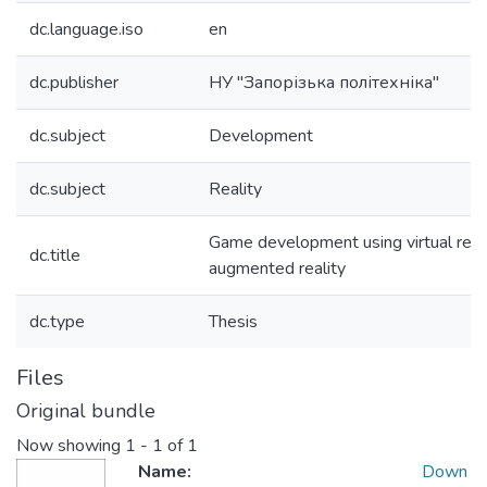
dc.language.iso
en
dc.publisher
НУ "Запорізька політехніка"
dc.subject
Development
dc.subject
Reality
Game development using virtual real
dc.title
augmented reality
dc.type
Thesis
Files
Original bundle
Now showing
1 - 1 of 1
Name:
Down