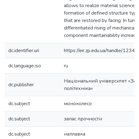
allows to realize material science 
formation of defined structure type
that are restored by facing. In turn
differentiated rising of mechanical 
component maintainability increasi
dc.identifier.uri
https://eir.zp.edu.ua/handle/12
dc.language.iso
ru
Національний університет «Зап
dc.publisher
політехніка»
dc.subject
моноколесо
dc.subject
запас прочности
dc.subject
наплавка