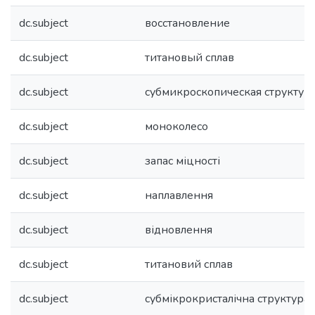
dc.subject
восстановление
dc.subject
титановый сплав
dc.subject
субмикроскопическая структур
dc.subject
моноколесо
dc.subject
запас міцності
dc.subject
наплавлення
dc.subject
відновлення
dc.subject
титановий сплав
dc.subject
субмікрокристалічна структура