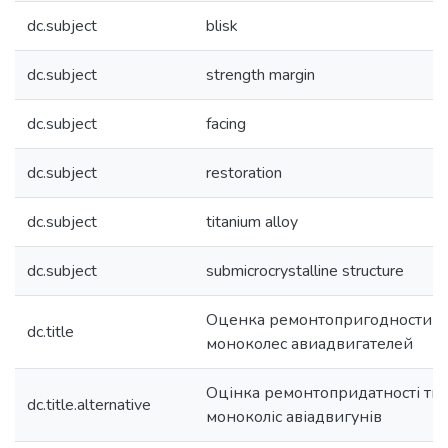
dc.subject
blisk
dc.subject
strength margin
dc.subject
facing
dc.subject
restoration
dc.subject
titanium alloy
dc.subject
submicrocrystalline structure
Оценка ремонтопригодности т
dc.title
моноколес авиадвигателей
Оцінка ремонтопридатності ти
dc.title.alternative
моноколіс авіадвигунів