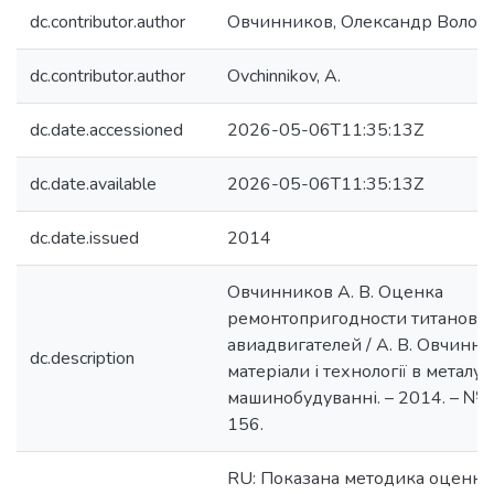
dc.contributor.author
Овчинников, Олександр Воло
dc.contributor.author
Ovchinnikov, A.
dc.date.accessioned
2026-05-06T11:35:13Z
dc.date.available
2026-05-06T11:35:13Z
dc.date.issued
2014
Овчинников А. В. Оценка
ремонтопригодности титановы
авиадвигателей / А. В. Овчинник
dc.description
матеріали і технології в металург
машинобудуванні. – 2014. – № 1.
156.
RU: Показана методика оценки