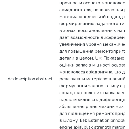
прочности осевого моноколеса
авиадвигателя, позволяющая р
материаловедческий подход к
формированию заданного типа
в зонах, восстановленных напла
дает возможность дифференц
увеличения уровня механическ
для повышения ремонтопригод
детали в целом. UK: Показано 
оцінки запасів міцності осьовог
моноколеса авіадвигуна, що до
dc.description.abstract
реалізувати матеріалознавчий п
формування заданого типу стру
зонах, відновлених наплавленн
надає можливість диференцій
збільшення рівня механічних в
для підвищення ремонтопридатн
в цілому. EN: Estimation principle o
engine axial blisk strength margin is