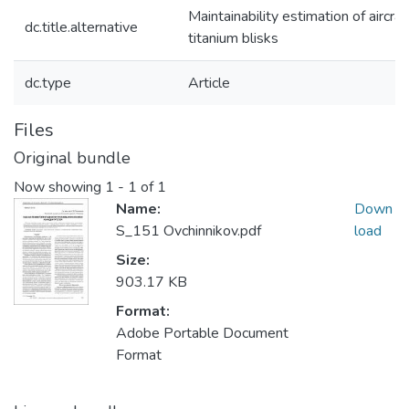
Maintainability estimation of aircra
dc.title.alternative
titanium blisks
dc.type
Article
Files
Original bundle
Now showing
1 - 1 of 1
Name:
Down
S_151 Ovchinnikov.pdf
load
Size:
903.17 KB
Format:
Adobe Portable Document
Format