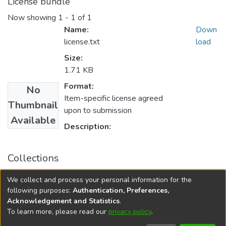
License bundle
Now showing
1 - 1 of 1
Name:
Down
license.txt
load
Size:
1.71 KB
Format:
No
Item-specific license agreed
Thumbnail
upon to submission
Available
Description:
Collections
Нові матеріали і технології в металургії та
We collect and process your personal information for the
машинобудуванні - 2014, №1
following purposes:
Authentication, Preferences,
Acknowledgement and Statistics
.
To learn more, please read our
privacy policy
.
DSpace software
copyright © 2002-2026
LYRASIS