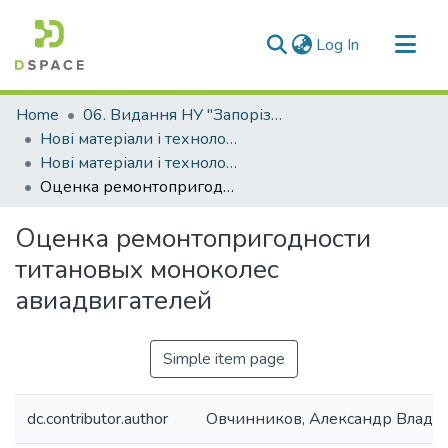
(current)
Log In
Communities & Collections
Home
06. Видання НУ "Запорізька політехніка"
All of DSpace
Нові матеріали і технологіі в металургії та машинобудуванні (НМТ)
Нові матеріали і технології в металургії та машинобудуванні - 2014, №1
Statistics
Оценка ремонтопригодности титановых моноколес авиадвигателей
Оценка ремонтопригодности
титановых моноколес
авиадвигателей
Simple item page
dc.contributor.author
Овчинников, Александр Влади