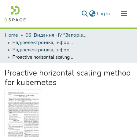
(current)
Log In
Communities & Collections
Home
06. Видання НУ "Запорізька політехніка"
All of DSpace
Радіоелектроніка, інформатика, управління (РІУ)
Радіоелектроніка, інформатика, управління - 2024, №1 (68)
Statistics
Proactive horizontal scaling method for kubernetes
Proactive horizontal scaling method
for kubernetes