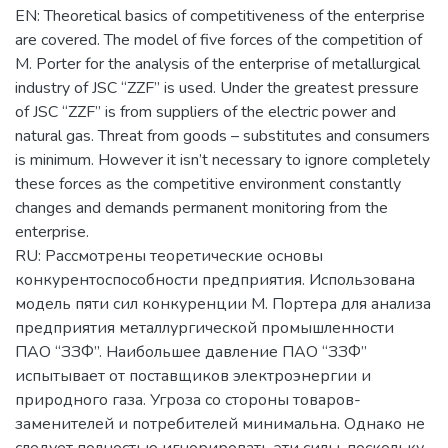
EN: Theoretical basics of competitiveness of the enterprise
are covered. The model of five forces of the competition of
M. Porter for the analysis of the enterprise of metallurgical
industry of JSC “ZZF” is used. Under the greatest pressure
of JSC “ZZF” is from suppliers of the electric power and
natural gas. Threat from goods – substitutes and consumers
is minimum. However it isn’t necessary to ignore completely
these forces as the competitive environment constantly
changes and demands permanent monitoring from the
enterprise.
RU: Рассмотрены теоретические основы
конкурентоспособности предприятия. Использована
модель пяти сил конкуренции М. Портера для анализа
предприятия металлургической промышленности
ПАО “ЗЗФ”. Наибольшее давление ПАО “ЗЗФ”
испытывает от поставщиков электроэнергии и
природного газа. Угроза со стороны товаров-
заменителей и потребителей минимальна. Однако не