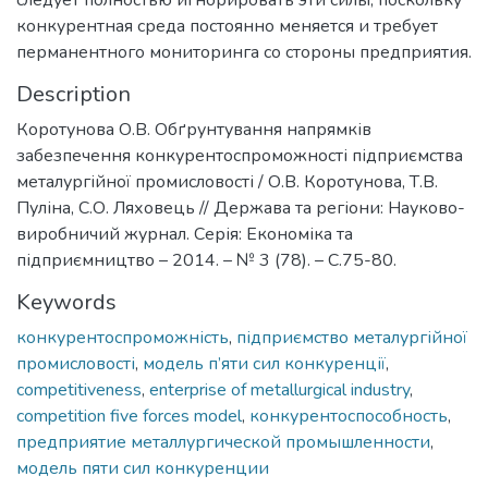
следует полностью игнорировать эти силы, поскольку
конкурентная среда постоянно меняется и требует
перманентного мониторинга со стороны предприятия.
Description
Коротунова О.В. Обґрунтування напрямків
забезпечення конкурентоспроможності підприємства
металургійної промисловості / О.В. Коротунова, Т.В.
Пуліна, С.О. Ляховець // Держава та регіони: Науково-
виробничий журнал. Серія: Економіка та
підприємництво – 2014. – № 3 (78). – С.75-80.
Keywords
конкурентоспроможність
,
підприємство металургійної
промисловості
,
модель п’яти сил конкуренції
,
competitiveness
,
enterprise of metallurgical industry
,
competition five forces model
,
конкурентоспособность
,
предприятие металлургической промышленности
,
модель пяти сил конкуренции