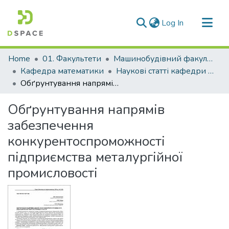
(current)
Log In
Communities & Collections
Home
01. Факультети
Машинобудівний факультет
All of DSpace
Кафедра математики
Наукові статті кафедри математики
Обґрунтування напрямів забезпечення конкурентоспроможності підприємства металургійної промисловості
Statistics
Обґрунтування напрямів
забезпечення
конкурентоспроможності
підприємства металургійної
промисловості