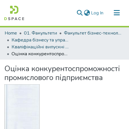
(current)
Log In
Communities & Collections
Home
01. Факультети
Факультет бізнес-технологій та економіки
All of DSpace
Кафедра бізнесу та управління (Кафедра Б та У)
Кваліфікаційні випускні роботи здобувачів вищої освіти кафедри Б та У
Statistics
Оцінка конкурентоспроможності промислового підприємства
Оцінка конкурентоспроможності
промислового підприємства