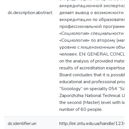
аккредитационной экспертизы
dc.description.abstract
делает вывод о возможности
аккредитации по образователь
профессиональной программе
«Социология» специальности 0
«Социология» по второму (маги
уровню с лицензионным объе
человек. EN: GENERAL CONCLU
on the analysis of provided materia
results of accreditation expertise 
Board concludes that it is possible 
educational and professional prog
“Sociology” on specialty 054 “Soci
Zaporizhzhia National Technical Uni
the second (Master) level with lic
number of 60 people.
dc.identifier.uri
http://eir.zntu.edu.ua/handle/12