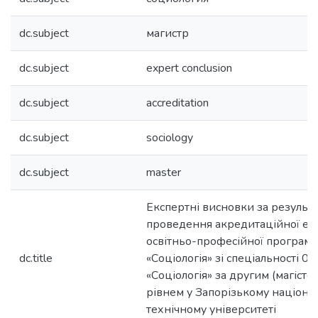
dc.subject
магистр
dc.subject
expert conclusion
dc.subject
accreditation
dc.subject
sociology
dc.subject
master
Експертні висновки за результ
проведення акредитаційної ек
освітньо-професійної програм
dc.title
«Соціологія» зі спеціальності 05
«Соціологія» за другим (магісте
рівнем у Запорізькому націона
технічному університеті