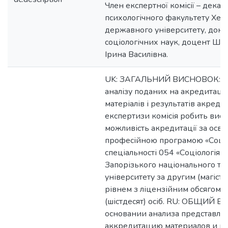
Член експертної комісії – декан
психологічного факультету Хер
державного університету, докт
соціологічних наук, доцент Ш
Ірина Василівна.
UK: ЗАГАЛЬНИЙ ВИСНОВОК: На 
аналізу поданих на акредитаці
матеріалів і результатів акреди
експертизи комісія робить вис
можливість акредитації за осві
професійною програмою «Соціол
спеціальності 054 «Соціологія»
Запорізького національного те
університету за другим (магіст
рівнем з ліцензійним обсягом 
(шістдесят) осіб. RU: ОБЩИЙ 
основании анализа представле
аккредитацию материалов и ре