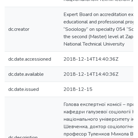
Expert Board on accreditation expe
educational and professional prog
dc.creator
“Sociology” on specialty 054 “Soci
the second (Master) level at Zapor
National Technical University
dc.date.accessioned
2018-12-14T14:40:36Z
dc.date.available
2018-12-14T14:40:36Z
dc.date.issued
2018-12-15
Голова експертної комісії – про
кафедри галузевої соціології К
національного університету іме
Шевченка, доктор соціологічних
професор Туленков Микола Вас
dc.description