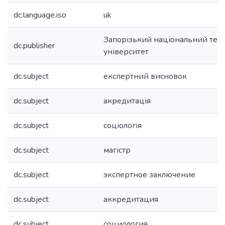
dc.language.iso
uk
Запорізький національний тех
dc.publisher
університет
dc.subject
експертний висновок
dc.subject
акредитація
dc.subject
соціологія
dc.subject
магістр
dc.subject
экспертное заключение
dc.subject
аккредитация
dc.subject
социология