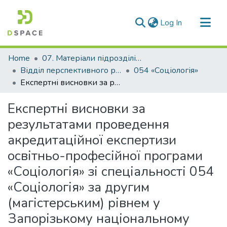
(current)
Log In
Communities & Collections
Home
07. Матеріали підрозділів університету
All of DSpace
Відділ перспективного розвитку, ліцензування, акредитації та якості освіти
054 «Соціологія»
Експертні висновки за результатами проведення акредитаційної експертизи освітньо-професійної програми «Соціологія» зі спеціальності 054 «Соціологія» за другим (магістерським) рівнем у Запорізькому національному технічному університеті
Statistics
Експертні висновки за
результатами проведення
акредитаційної експертизи
освітньо-професійної програми
«Соціологія» зі спеціальності 054
«Соціологія» за другим
(магістерським) рівнем у
Запорізькому національному