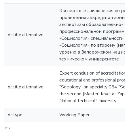
Экспертные заключения по рез
проведения аккредитационно
экспертизы образовательно-
профессиональной программы
dc.title.alternative
«Социология» специальности 0
«Социология» по второму (маги
уровню в Запорожском нацио
техническом университете
Expert conclusion of accreditation 
educational and professional prog
dc.title.alternative
“Sociology” on specialty 054 “Soci
the second (Master) level at Zapor
National Technical University
dc.type
Working Paper