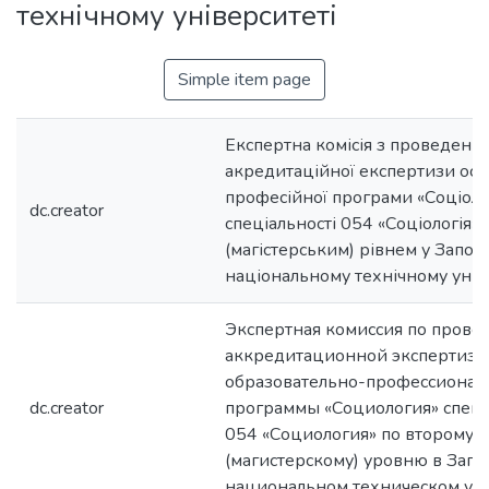
технічному університеті
Simple item page
Експертна комісія з проведенн
акредитаційної експертизи осв
професійної програми «Соціолог
dc.creator
спеціальності 054 «Соціологія»
(магістерським) рівнем у Запор
національному технічному унів
Экспертная комиссия по пров
аккредитационной экспертизы
образовательно-профессионал
dc.creator
программы «Социология» спец
054 «Социология» по второму
(магистерскому) уровню в Зап
национальном техническом ун