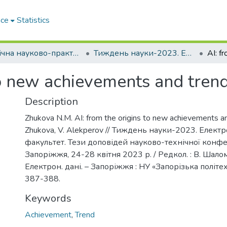
ace
Statistics
Щорічна науково-практична конференція «Тиждень науки»
Тиждень науки-2023. Електротехнічний факультет
to new achievements and tren
Description
Zhukova N.M. AI: from the origins to new achievements an
Zhukova, V. Alekperov // Тиждень науки-2023. Елект
факультет. Тези доповідей науково-технічної конфе
Запоріжжя, 24-28 квітня 2023 р. / Редкол. : В. Шалом
Електрон. дані. – Запоріжжя : НУ «Запорізька політехн
387-388.
Keywords
Achievement
,
Trend