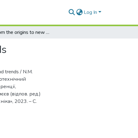
Log In
AI: from the origins to new achievements and trends
ds
d trends / N.M.
ротехнічний
ренції,
єєв (відпов. ред.)
іка», 2023. – С.