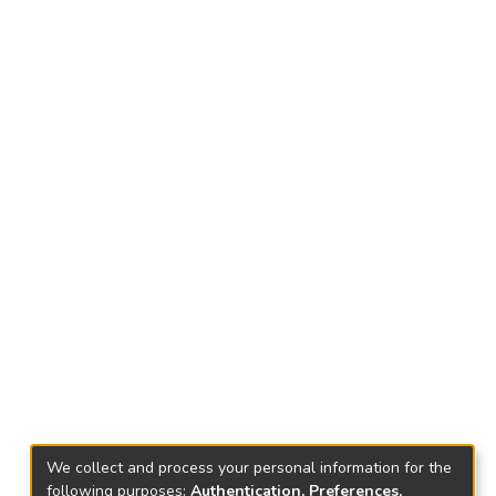
We collect and process your personal information for the
following purposes:
Authentication, Preferences,