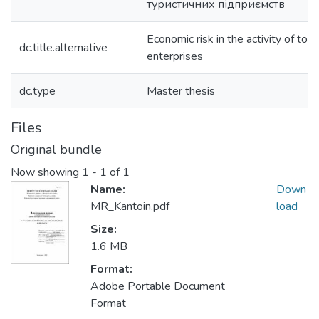
туристичних підприємств
Economic risk in the activity of tour
dc.title.alternative
enterprises
dc.type
Master thesis
Files
Original bundle
Now showing
1 - 1 of 1
Name:
Down
MR_Kantoin.pdf
load
Size:
1.6 MB
Format:
Adobe Portable Document
Format