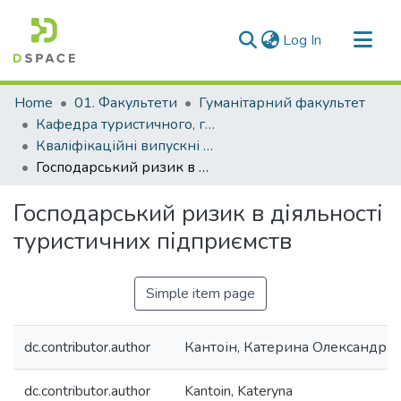
(current)
Log In
Communities & Collections
Home
01. Факультети
Гуманітарний факультет
All of DSpace
Кафедра туристичного, готельного та ресторанного бізнесу (Кафедра ТГ та РБ)
Кваліфікаційні випускні роботи здобувачів вищої освіти кафедри ТГ та РБ
Statistics
Господарський ризик в діяльності туристичних підприємств
Господарський ризик в діяльності
туристичних підприємств
Simple item page
dc.contributor.author
Кантоін, Катерина Олександрів
dc.contributor.author
Kantoin, Kateryna