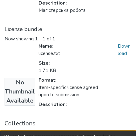
Description:
Магістерська робота
License bundle
Now showing
1 - 1 of 1
Name:
Down
license.txt
load
Size:
1.71 KB
Format:
No
Item-specific license agreed
Thumbnail
upon to submission
Available
Description:
Collections
Кваліфікаційні випускні роботи здобувачів вищої