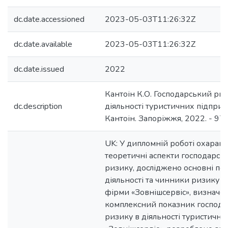
dc.date.accessioned
2023-05-03T11:26:32Z
dc.date.available
2023-05-03T11:26:32Z
dc.date.issued
2022
Кантоін К.О. Господарський риз
dc.description
діяльності туристичних підприєм
Кантоін. Запоріжжя, 2022. - 97 c
UK: У дипломній роботі охарак
теоретичні аспекти господарсь
ризику, досліджено основні по
діяльності та чинники ризику т
фірми «Зовнішсервіс», визначе
комплексний показник господа
ризику в діяльності туристично