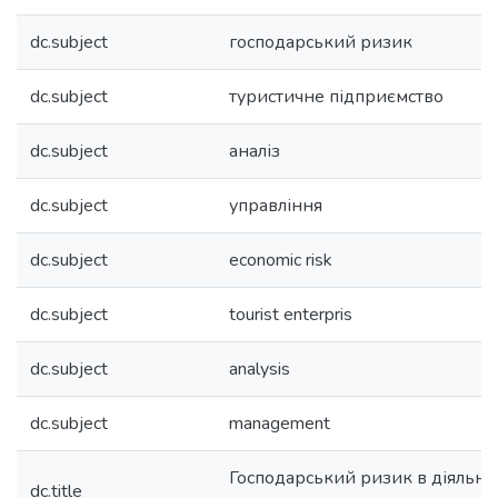
dc.subject
господарський ризик
dc.subject
туристичне підприємство
dc.subject
аналіз
dc.subject
управління
dc.subject
economic risk
dc.subject
tourist enterpris
dc.subject
analysis
dc.subject
management
Господарський ризик в діяльнос
dc.title