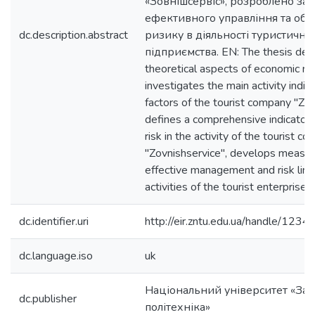
«Зовнішсервіс», розроблено за
ефективного управління та об
dc.description.abstract
ризику в діяльності туристично
підприємства. EN: The thesis desc
theoretical aspects of economic ris
investigates the main activity indic
factors of the tourist company "Zov
defines a comprehensive indicator
risk in the activity of the tourist c
"Zovnishservice", develops measur
effective management and risk limit
activities of the tourist enterprise.
dc.identifier.uri
http://eir.zntu.edu.ua/handle/12
dc.language.iso
uk
Національний університет «Зап
dc.publisher
політехніка»