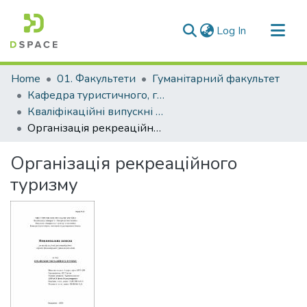
(current)
Log In
Communities & Collections
Home
01. Факультети
Гуманітарний факультет
All of DSpace
Кафедра туристичного, готельного та ресторанного бізнесу (Кафедра ТГ та РБ)
Кваліфікаційні випускні роботи здобувачів вищої освіти кафедри ТГ та РБ
Statistics
Організація рекреаційного туризму
Організація рекреаційного
туризму