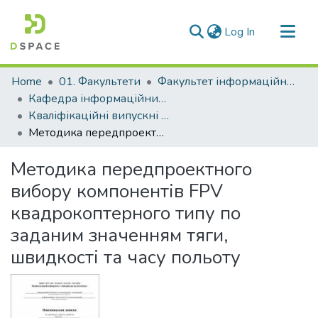
(current)
Log In
Communities & Collections
Home
01. Факультети
Факультет інформаційної безпеки та електронних комунікацій
All of DSpace
Кафедра інформаційних технологій електронних засобів (Кафедра ІТЕЗ)
Кваліфікаційні випускні роботи здобувачів вищої освіти кафедри ІТЕЗ
Statistics
Методика передпроектного вибору компонентів FPV квадрокоптерного типу по заданим значенням тяги, швидкості та часу польоту
Методика передпроектного
вибору компонентів FPV
квадрокоптерного типу по
заданим значенням тяги,
швидкості та часу польоту