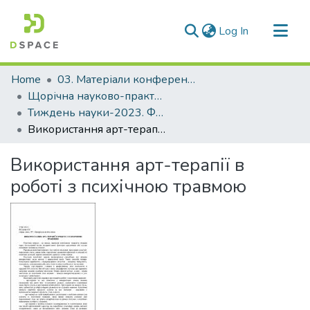
(current)
Log In
Communities & Collections
Home
03. Матеріали конференцій та семінарів
All of DSpace
Щорічна науково-практична конференція «Тиждень науки»
Тиждень науки-2023. Факультет соціальних наук
Statistics
Використання арт-терапії в роботі з психічною травмою
Використання арт-терапії в
роботі з психічною травмою