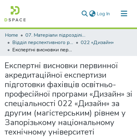
(current)
Log In
Communities & Collections
Home
07. Матеріали підрозділів університету
All of DSpace
Відділ перспективного розвитку, ліцензування, акредитації та якості освіти
022 «Дизайн»
Експертні висновки первинної акредитаційної експертизи підготовки фахівців освітньо-професійної програми «Дизайн» зі спеціальності 022 «Дизайн» за другим (магістерським) рівнем у Запорізькому національному технічному університеті
Statistics
Експертні висновки первинної
акредитаційної експертизи
підготовки фахівців освітньо-
професійної програми «Дизайн» зі
спеціальності 022 «Дизайн» за
другим (магістерським) рівнем у
Запорізькому національному
технічному університеті