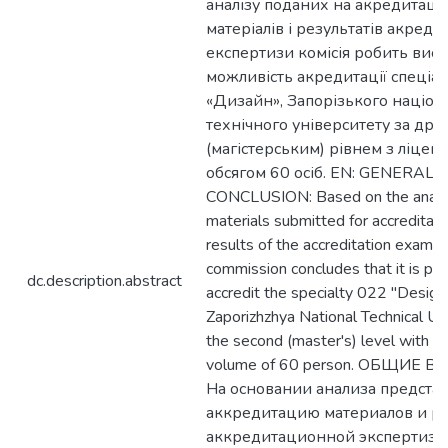
аналізу поданих на акредитаці
матеріалів і результатів акреди
експертизи комісія робить вис
можливість акредитації спеціал
«Дизайн», Запорізького націон
технічного університету за дру
(магістерським) рівнем з ліцен
обсягом 60 осіб. EN: GENERAL
CONCLUSION: Based on the analys
materials submitted for accreditati
results of the accreditation examina
commission concludes that it is pos
dc.description.abstract
accredit the specialty 022 "Design
Zaporizhzhya National Technical Uni
the second (master's) level with a 
volume of 60 person. ОБЩИЕ В
На основании анализа предста
аккредитацию материалов и ре
аккредитационной экспертизы