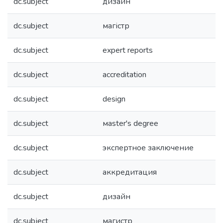
dc.subject
дизайн
dc.subject
магістр
dc.subject
expert reports
dc.subject
accreditation
dc.subject
design
dc.subject
мaster's degree
dc.subject
экспертное заключение
dc.subject
аккредитация
dc.subject
дизайн
dc.subject
магистр