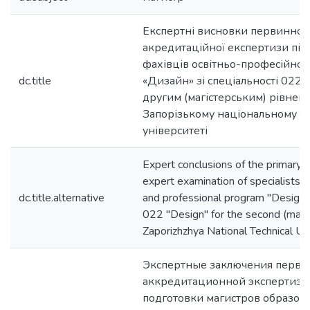
Експертні висновки первинної
акредитаційної експертизи під
фахівців освітньо-професійної
dc.title
«Дизайн» зі спеціальності 022 
другим (магістерським) рівнем 
Запорізькому національному т
університеті
Expert conclusions of the primary a
expert examination of specialists 
dc.title.alternative
and professional program "Design"
022 "Design" for the second (maste
Zaporizhzhya National Technical Un
Экспертные заключения перви
аккредитационной экспертизы
подготовки магистров образов