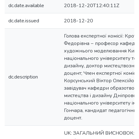
dc.date.available
2018-12-20T12:40:11Z
dc.date.issued
2018-12-20
Голова експертної комісії: Крот
Федорівна − професор кафедр
художнього моделювання Київ
національного університету тех
дизайну, доктор мистецтвознав
доцент; Член експертної комісії:
dc.description
Корсунський Віктор Олексійови
завідувач кафедри образотвор
мистецтва і дизайну Дніпровсь
національного університету іме
Гончара, кандидат педагогічних
доцент.
UK: ЗАГАЛЬНИЙ ВИСНОВОК: На 