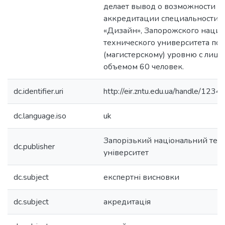
делает вывод о возможности
аккредитации специальности 
«Дизайн», Запорожского наци
технического университета по 
(магистерскому) уровню с лиц
объемом 60 человек.
dc.identifier.uri
http://eir.zntu.edu.ua/handle/12
dc.language.iso
uk
Запорізький національний тех
dc.publisher
університет
dc.subject
експертні висновки
dc.subject
акредитація