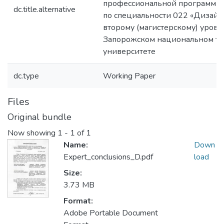
профессиональной программы
dc.title.alternative
по специальности 022 «Дизайн
второму (магистерскому) уровн
Запорожском национальном т
университете
dc.type
Working Paper
Files
Original bundle
Now showing
1 - 1 of 1
Name:
Down
Expert_conclusions_D.pdf
load
Size:
3.73 MB
Format:
Adobe Portable Document