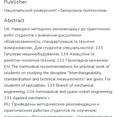
Publisher
Національний університет «Запорізька політехніка»
Abstract
UK: Наведені методичні рекомендації до практичних
робіт студентів з вивчення дисципліни
«Взаємозамінність, стандартизація та технічні
вимірювання». Для студентів спеціальностей: 133
Галузеве машинобудування, 134 Авіаційна та
ракетно-космічна техніка, 131 Прикладна механіка»
EN: The methodical recommendations for practical work of
students on studying the discipline "Interchangeability,
standardization and technical measurements" are given. For
students of specialties: 133 Branch of mechanical
engineering, 134 Aeronautical and space rocket engineering,
131 Applied mechanics »
RU: Приведены методические рекомендации к
практическим работам студентов по изучению
дисциплины «Взаимозаменяемость, стандартизация и