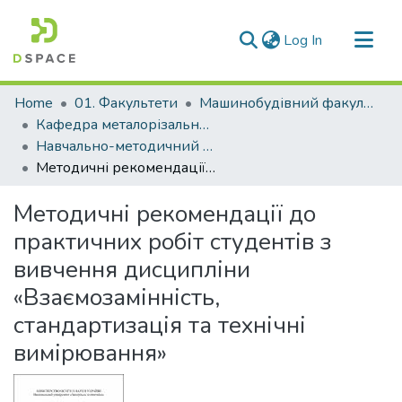
(current)
Log In
Communities & Collections
Home
01. Факультети
Машинобудівний факультет
All of DSpace
Кафедра металорізальних верстатів та інструментів (Кафедра МВ та І)
Навчально-методичний комплекс дисциплін кафедри МВ та І
Statistics
Методичні рекомендації до практичних робіт студентів з вивчення дисципліни «Взаємозамінність, стандартизація та технічні вимірювання»
Методичні рекомендації до
практичних робіт студентів з
вивчення дисципліни
«Взаємозамінність,
стандартизація та технічні
вимірювання»