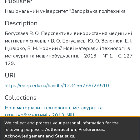
Publisher
Національний університет "Запорізька політехніка"
Description
Богуслаєв В. О. Перспективи використання медицині
магнієвих сплавів / В. О. Богуслаєв, Ю. О. Зеленюк, Е. І.
Цивірко, В. М. Чорний // Нові матеріали і технології в
металургії та машинобудуванні. – 2013. – № 1. – С. 127-
129.
URI
https://eir.zp.edu.ua/handle/123456789/28510
Collections
Нові матеріали і технології в металургії та
машинобудуванні - 2013, №1
We collect and process your personal information for the
Full item page
following purposes:
Authentication, Preferences,
Acknowledgement and Statistics
.