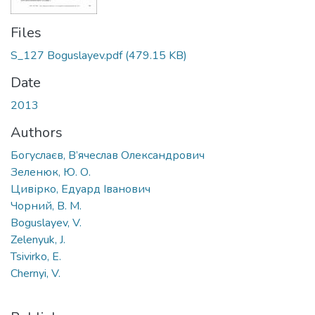
Files
S_127 Boguslayev.pdf
(479.15 KB)
Date
2013
Authors
Богуслаєв, В’ячеслав Олександрович
Зеленюк, Ю. О.
Цивірко, Едуард Іванович
Чорний, В. М.
Boguslayev, V.
Zelenyuk, J.
Tsivirko, E.
Chernyi, V.