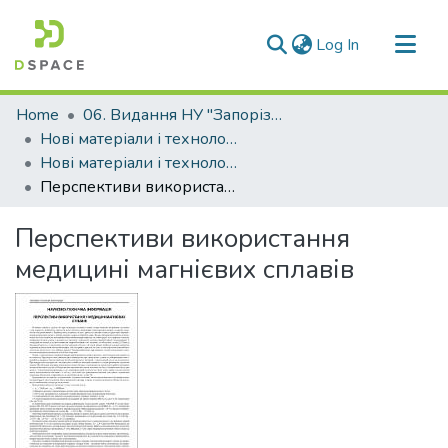
(current)
Log In
Communities & Collections
Home
06. Видання НУ "Запорізька політехніка"
All of DSpace
Нові матеріали і технологіі в металургії та машинобудуванні (НМТ)
Нові матеріали і технології в металургії та машинобудуванні - 2013, №1
Statistics
Перспективи використання медицині магнієвих сплавів
Перспективи використання
медицині магнієвих сплавів