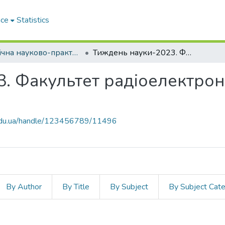
ace
Statistics
Щорічна науково-практична конференція «Тиждень науки»
Тиждень науки-2023. Факультет радіоелектроніки та телекомунікацій
. Факультет радіоелектрон
p.edu.ua/handle/123456789/11496
By Author
By Title
By Subject
By Subject Cat