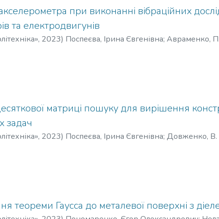
акселерометра при виконанні вібраційних досл
ів та електродвигунів
літехніка»
,
2023
)
Поспеєва, Ірина Євгенівна
;
Авраменко, П.
десяткової матриці пошуку для вирішення конст
х задач
літехніка»
,
2023
)
Поспеєва, Ірина Євгенівна
;
Довженко, В.
ня теореми Гаусса до металевої поверхні з діе