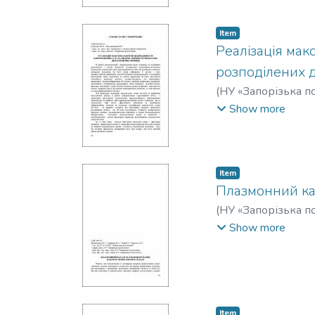
Item
Реалізація мак
розподілених 
(
НУ «Запорізька по
Олександрович
Show more
Item
Плазмонний кат
(
НУ «Запорізька по
Смирнова, Н. А
Show more
Item