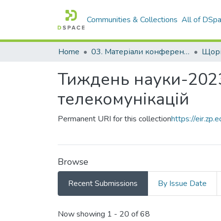
Communities & Collections
All of DSp
Home
03. Матеріали конференцій та семінарів
Тиждень науки-2023
телекомунікацій
Permanent URI for this collection
https://eir.z
Browse
Recent Submissions
By Issue Date
Recent Submissions
Now showing
1 - 20 of 68