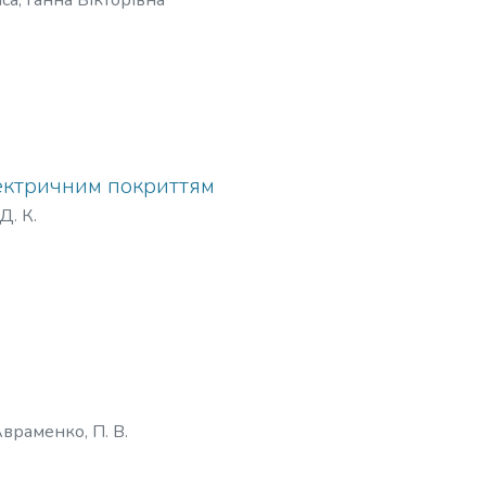
са, Ганна Вікторівна
лектричним покриттям
Д. К.
враменко, П. В.