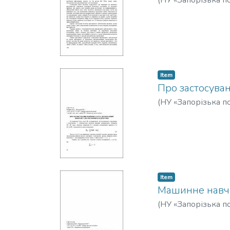
(
НУ «Запорізька по
Item
Про застосуван
(
НУ «Запорізька по
Item
Машинне навч
(
НУ «Запорізька по