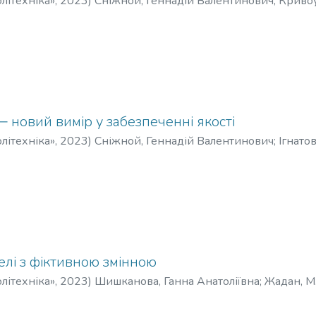
літехніка»
,
2023
)
Сніжной, Геннадій Валентинович
;
Кривоус
‒ новий вимір у забезпеченні якості
літехніка»
,
2023
)
Сніжной, Геннадій Валентинович
;
Ігнатов
елі з фіктивною змінною
літехніка»
,
2023
)
Шишканова, Ганна Анатоліївна
;
Жадан, М.