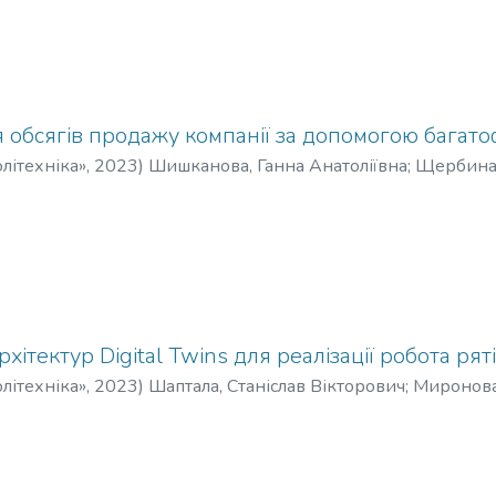
обсягів продажу компанії за допомогою багатоф
літехніка»
,
2023
)
Шишканова, Ганна Анатоліївна
;
Щербина,
хітектур Digital Twins для реалізації робота рят
літехніка»
,
2023
)
Шаптала, Станіслав Вікторович
;
Миронова,