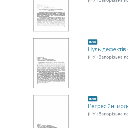
(
НУ «Запорізька по
Item
Нуль дефектів 
(
НУ «Запорізька по
Item
Регресійні мод
(
НУ «Запорізька по