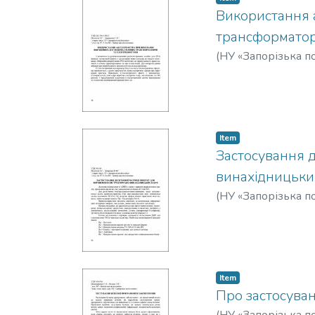
Використання 
трансформатор
(
НУ «Запорізька по
Item
Застосування 
винахідницьки
(
НУ «Запорізька по
Item
Про застосуван