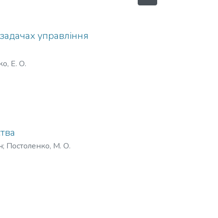
 задачах управління
о, Е. О.
тва
ч
;
Постоленко, М. О.