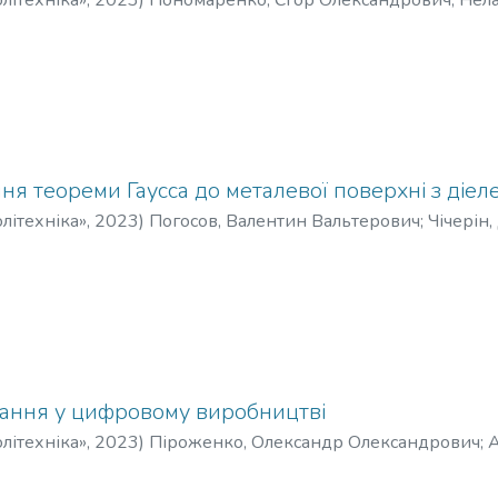
літехніка»
,
2023
)
Пономаренко, Єгор Олександрович
;
Нела
ня теореми Гаусса до металевої поверхні з діе
літехніка»
,
2023
)
Погосов, Валентин Вальтерович
;
Чічерін, 
ання у цифровому виробництві
літехніка»
,
2023
)
Піроженко, Олександр Олександрович
;
А