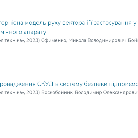
ерніона модель руху вектора і її застосування у
смічного апарату
літехніка»
,
2023
)
Єфименко, Микола Володимирович
;
Бойк
провадження СКУД в систему безпеки підприємс
літехніка»
,
2023
)
Воскобойник, Володимир Олександрови