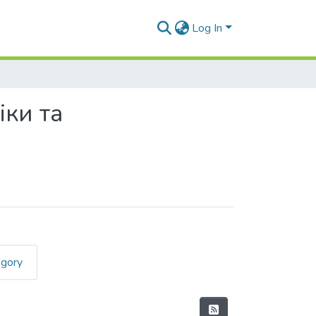
Log In
іки та
egory