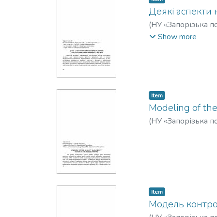
Деякі аспекти 
(
НУ «Запорізька по
Матвійович
;
Куляб
Show more
Item
Modeling of the
(
НУ «Запорізька по
Item
Модель контрол