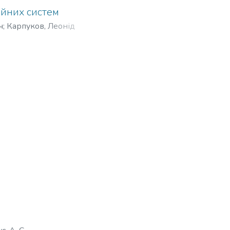
ійних систем
ч
;
Карпуков, Леонід