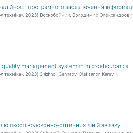
надійності програмного забезпечення інформац
літехніка»
,
2023
)
Воскобойник, Володимир Олександрови
а-Харитонова, Тетяна Іванівна
 quality management system in microelectronics
літехніка»
,
2023
)
Snizhnoi, Gennady
;
Оleksandr, Karev
ю якості волоконно-оптичних ліній зв’язку