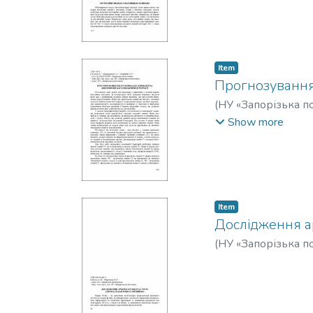
Item
Прогнозування 
(
НУ «Запорізька по
А.
Show more
Item
Дослідження ар
(
НУ «Запорізька по