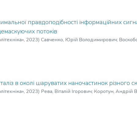
симальної правдоподібності інформаційних сигн
демаскуючих потоків
літехніка»
,
2023
)
Савченко, Юрій Володимирович
;
Воскоб
аліз в околі шаруватих наночастинок різного с
літехніка»
,
2023
)
Рева, Віталій Ігорович
;
Коротун, Андрій В