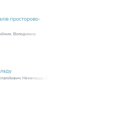
алів просторово-
ойник, Володимир
кладу
італійович
;
Неменуща, О. О.
;