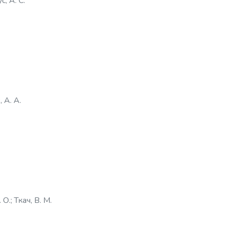
, А. С.
, А. А.
 О.
;
Ткач, В. М.