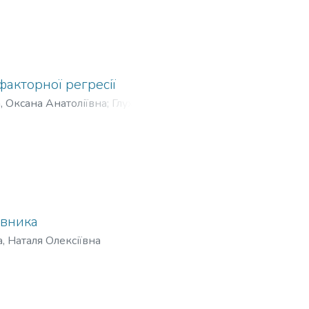
акторної регресії
 Оксана Анатоліївна
;
Глухов, В.
івника
 Наталя Олексіївна