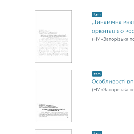
Item
Динамічна кват
орієнтацією ко
(
НУ «Запорізька по
Item
Особливості в
(
НУ «Запорізька по
Item