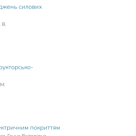
іджень силових
 В.
рукторсько-
 М.
лектричним покриттям