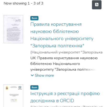
Recent Submissions
Now showing
1 - 3 of 3
Item
Правила користування
науковою бібліотекою
Національного університету
"Запорізька політехніка"
(
Національний університет "Запорізька
політехніка"
UK: Правила користування науковою
,
2019
)
бібліотекою Національного
університету "Запорізька політехніка" -
документ, що регламентує відносини
Show more
користувача з бібліотекою, встановлює
загальний порядок організації
Item
обслуговування користувачів, доступ до
Інструкція з реєстрації профілю
фондів бібліотеки, перелік основних
дослідника в ORCID
послуг і умови їх надання, права і