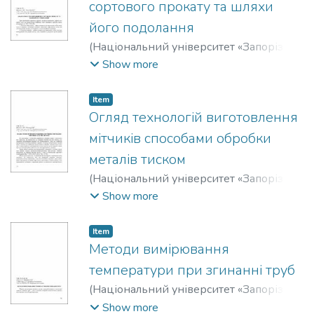
сортового прокату та шляхи
його подолання
(
Національний університет «Запорізька
політехніка»
,
2020
)
Матюхін, Антон
Show more
Юрійович
;
Лізогубов, Д. В.
Item
Огляд технологій виготовлення
мітчиків способами обробки
металів тиском
(
Національний університет «Запорізька
політехніка»
,
2020
)
Матюхін, Антон
Show more
Юрійович
;
Жученко, В. В.
Item
Методи вимірювання
температури при згинанні труб
(
Національний університет «Запорізька
політехніка»
,
2020
)
Ленок, Анастасія
Show more