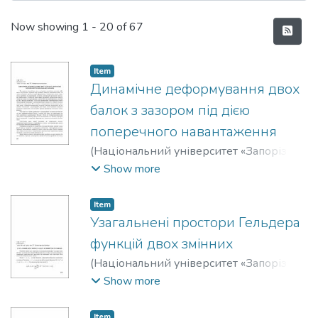
Recent Submissions
Now showing
1 - 20 of 67
Item
Динамічне деформування двох
балок з зазором під дією
поперечного навантаження
(
Національний університет «Запорізька
політехніка»
,
2020
)
Засовенко, Андрій
Show more
Володимирович
Item
Узагальнені простори Гельдера
функцій двох змінних
(
Національний університет «Запорізька
політехніка»
,
2020
)
Сніжко, Наталя
Show more
Вікторівна
Item