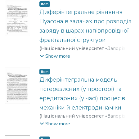
Володимир Михайлович
;
Шама, Є. О.
Item
Диферінтегральне рівняння
Пуасона в задачах про розподіл
заряду в шарах напівпровідної
фрактальної структури
(
Національний університет «Запорізька
політехніка»
,
2020
)
Онуфрієнко,
Show more
Володимир Михайлович
;
Слюсарова, Т. І.
Item
Диферінтегральна модель
гістерезисних (у просторі) та
ередитарних (у часі) процесів
механіки й електродинаміки
(
Національний університет «Запорізька
політехніка»
,
2020
)
Онуфрієнко,
Show more
Володимир Михайлович