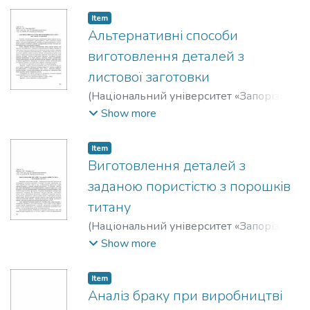
Д.
Item
Альтернативні способи
виготовлення деталей з
листової заготовки
(
Національний університет «Запорізька
політехніка»
,
2020
)
Матюхін, Антон
Show more
Юрійович
;
Панасейко, М. О.
Item
Виготовлення деталей з
заданою пористістю з порошків
титану
(
Національний університет «Запорізька
політехніка»
,
2020
)
Матюхін, Антон
Show more
Юрійович
;
Семенюк, А. А.
Item
Аналіз браку при виробництві