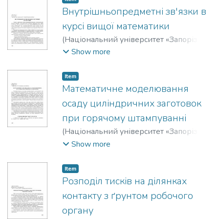
Внутрішньопредметні зв'язки в
курсі вищої математики
(
Національний університет «Запорізька
політехніка»
,
2020
)
Сніжко, Наталя
Show more
Вікторівна
Item
Математичне моделювання
осаду циліндричних заготовок
при горячому штампуванні
(
Національний університет «Запорізька
політехніка»
,
2020
)
Штефан, Тетяна
Show more
Олександрівна
Item
Розподіл тисків на ділянках
контакту з ґрунтом робочого
органу