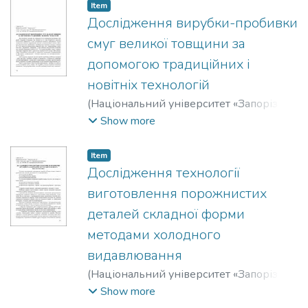
Дмитрович
;
Дубина, Валентин
Item
Іларіонович
Дослідження вирубки-пробивки
смуг великої товщини за
допомогою традиційних і
новітніх технологій
(
Національний університет «Запорізька
політехніка»
,
2020
)
Широкобоков,
Show more
Віталій Володимирович
;
Тимохін, Д. Г.
Item
Дослідження технології
виготовлення порожнистих
деталей складної форми
методами холодного
видавлювання
(
Національний університет «Запорізька
політехніка»
,
2020
)
Широкобоков,
Show more
Віталій Володимирович
;
Чиженьков, Є.