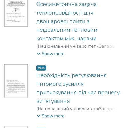
Осесиметрична задача
теплопровідності для
двошарової плити з
неідеальним тепловим
контактом між шарами
(
Національний університет «Запорізька
політехніка»
,
2020
)
Антоненко, Ніна
Show more
Миколаївна
;
Горбань, А. М.
Item
Необхідність регулювання
питомого зусилля
притискування під час процесу
витягування
(
Національний університет «Запорізька
політехніка»
,
2020
)
Широкобоков,
Show more
Віталій Володимирович
;
Обдул, Василь