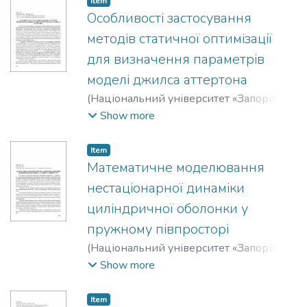
Item
Особливості застосування
методів статичної оптимізації
для визначення параметрів
моделі джилса аттертона
(
Національний університет «Запорізька
політехніка»
,
2020
)
Килимник, Ірина
Show more
Михайлівна
;
Яримбаш, Дмитро
Сергійович
Item
Математичне моделювання
нестаціонарної динаміки
циліндричної оболонки у
пружному півпросторі
(
Національний університет «Запорізька
політехніка»
,
2020
)
Фасоляк, Антон
Show more
Володимирович
Item