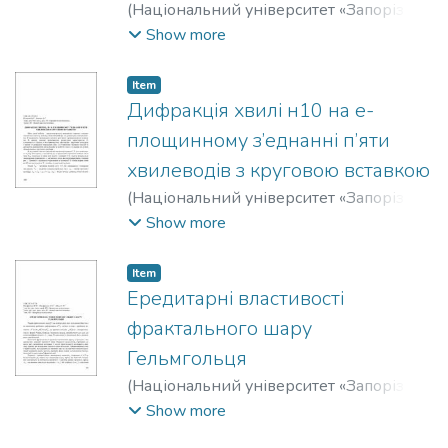
(
Національний університет «Запорізька
політехніка»
,
2020
)
Шаніна, Зоя
Show more
Михайлівна
;
Засовенко, Андрій
Володимирович
Item
Дифракція хвилі н10 на е-
площинному з’еднанні п’яти
хвилеводів з круговою вставкою
(
Національний університет «Запорізька
політехніка»
,
2020
)
П'янков, Володимир
Show more
Павлович
;
Зіненко, І. І.
Item
Ередитарні властивості
фрактального шару
Гельмгольця
(
Національний університет «Запорізька
політехніка»
,
2020
)
Онуфрієнко,
Show more
Володимир Михайлович
;
Онуфрієнко,