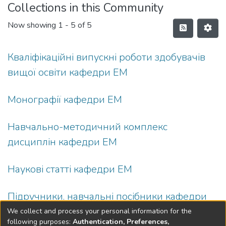
Collections in this Community
Now showing
1 - 5 of 5
Кваліфікаційні випускні роботи здобувачів
вищої освіти кафедри ЕМ
Монографії кафедри ЕМ
Навчально-методичний комплекс
дисциплін кафедри ЕМ
Наукові статті кафедри ЕМ
Підручники, навчальні посібники кафедри
ЕМ
We collect and process your personal information for the
following purposes:
Authentication, Preferences,