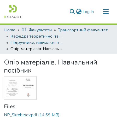
(current)
Log In
Communities & Collections
Home
01. Факультети
Транспортний факультет
All of DSpace
Кафедра теоретичної та прикладної механіки (Кафедра Т та ПМ)
Підручники, навчальні посібники кафедри Т та ПМ
Statistics
Опір матеріалів. Навчальний посібник
Опір матеріалів. Навчальний
посібник
Files
NP_Skrebtsov.pdf
(14.69 MB)