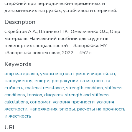
стержней при периодически-переменных и
динамических нагрузках, устойчивости стержней.
Description
Скребцов А.А., Штанько П.К., Омельченко О.С., Опір
матеріалів. Навчальний посібник для студентів
інженерних спеціальностей. – Запоріжжя: НУ
«Запорізька політехніка», 2022. – 452 с.
Keywords
опір матеріалів
,
умови міцності
,
умови жорсткості
,
напруження
,
епюри
,
розрахунки на міцність та
стійкість
,
material resistance
,
strength condition
,
stiffness
conditions
,
tension
,
diagrams
,
strength and stiffness
calculations
,
сопромат
,
условия прочности
,
условия
жесткости
,
напряжения
,
эпюры
,
расчеты на прочность
и жесткость
URI