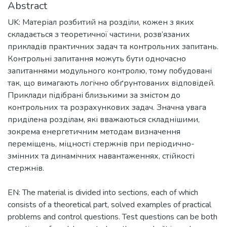
Abstract
UK: Матеріал розбитий на розділи, кожен з яких
складається з теоретичної частини, розв’язаних
прикладів практичних задач та контрольних запитань.
Контрольні запитання можуть бути одночасно
запитаннями модульного контролю, тому побудовані
так, що вимагають логічно обґрунтованих відповідей.
Приклади підібрані близькими за змістом до
контрольних та розрахункових задач. Значна увага
приділена розділам, які вважаються складнішими,
зокрема енергетичним методам визначення
переміщень, міцності стержнів при періодично-
змінних та динамічних навантаженнях, стійкості
стержнів.
EN: The material is divided into sections, each of which
consists of a theoretical part, solved examples of practical
problems and control questions. Test questions can be both