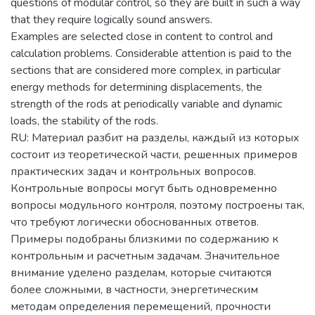
questions of modular control, so they are built in such a way
that they require logically sound answers.
Examples are selected close in content to control and
calculation problems. Considerable attention is paid to the
sections that are considered more complex, in particular
energy methods for determining displacements, the
strength of the rods at periodically variable and dynamic
loads, the stability of the rods.
RU: Материал разбит на разделы, каждый из которых
состоит из теоретической части, решенных примеров
практических задач и контрольных вопросов.
Контрольные вопросы могут быть одновременно
вопросы модульного контроля, поэтому построены так,
что требуют логически обоснованных ответов.
Примеры подобраны близкими по содержанию к
контрольным и расчетным задачам. Значительное
внимание уделено разделам, которые считаются
более сложными, в частности, энергетическим
методам определения перемещений, прочности