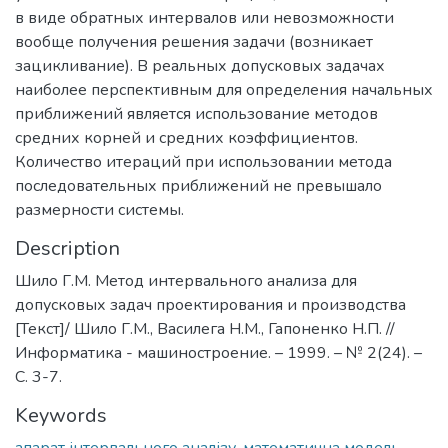
в виде обратных интервалов или невозможности
вообще получения решения задачи (возникает
зацикливание). В реальных допусковых задачах
наиболее перспективным для определения начальных
приближений является использование методов
средних корней и средних коэффициентов.
Количество итераций при использовании метода
последовательных приближений не превышало
размерности системы.
Description
Шило Г.М. Метод интервального анализа для
допусковых задач проектирования и производства
[Teкст]/ Шило Г.М., Василега Н.М., Гапоненко Н.П. //
Информатика - машиностроение. – 1999. – № 2(24). –
С. 3-7.
Keywords