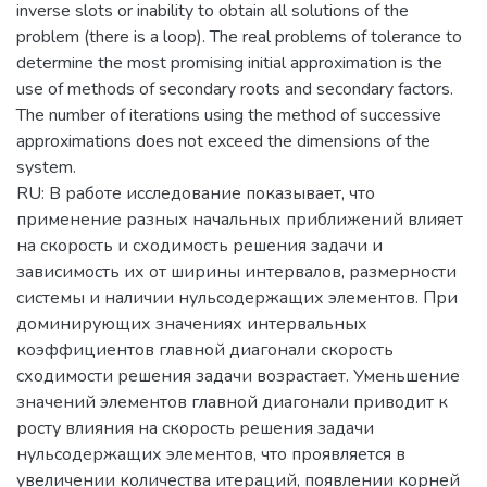
inverse slots or inability to obtain all solutions of the
problem (there is a loop). The real problems of tolerance to
determine the most promising initial approximation is the
use of methods of secondary roots and secondary factors.
The number of iterations using the method of successive
approximations does not exceed the dimensions of the
system.
RU: В работе исследование показывает, что
применение разных начальных приближений влияет
на скорость и сходимость решения задачи и
зависимость их от ширины интервалов, размерности
системы и наличии нульсодержащих элементов. При
доминирующих значениях интервальных
коэффициентов главной диагонали скорость
сходимости решения задачи возрастает. Уменьшение
значений элементов главной диагонали приводит к
росту влияния на скорость решения задачи
нульсодержащих элементов, что проявляется в
увеличении количества итераций, появлении корней