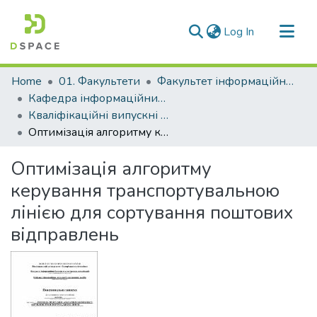
(current)
Log In
Communities & Collections
Home
01. Факультети
Факультет інформаційної безпеки та електронних комунікацій
All of DSpace
Кафедра інформаційних технологій електронних засобів (Кафедра ІТЕЗ)
Кваліфікаційні випускні роботи здобувачів вищої освіти кафедри ІТЕЗ
Statistics
Оптимізація алгоритму керування транспортувальною лінією для сортування поштових відправлень
Оптимізація алгоритму
керування транспортувальною
лінією для сортування поштових
відправлень