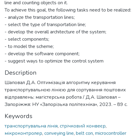
line and counting objects on it.
To achieve this goal, the following tasks need to be realized:
- analyze the transportation lines;
- select the type of transportation line;
- develop the overall architecture of the system;
- select components;
- to model the scheme;
- develop the software component;
- suggest ways to optimize the control system
Description
Шаповал Д.А. Оптимізація алгоритму керування
транспортувальною лінією для сортування поштових
відправлень: магістерська робота / Д.А. Шаповал –
Запоріжжя: НУ «Запорізька політехніка», 2023. – 89 с.
Keywords
транспортувальна лінія
,
стрічковий конвеєр
,
мікроконтролер
,
conveying line
,
belt con
,
microcontroller